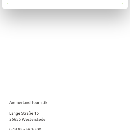
h
l
Ammerland Touristik
Lange Straße 15
26655 Westerstede
0 44 88 - 56 30 00