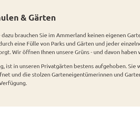
ristede
n
ulen & Gärten
dendronblüte
t
haftsfenster
 dazu brauchen Sie im Ammerland keinen eigenen Garte
d
urch eine Fülle von Parks und Gärten und jeder einzelne
sorgt. Wir öffnen Ihnen unsere Grüns - und davon haben
a
en
g, ist in unseren Privatgärten bestens aufgehoben. Sie
ns
net und die stolzen Garteneigentümerinnen und Gart
r Verfügung.
n
n
altungen
en
ngen