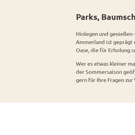
park G
Radwa
Parks, Baumsch
Rhodo
derkar
en
Landsc
Hinlegen und genießen -
Fahrra
Ammerland ist geprägt d
verleih
Tage
Oase, die für Erholung 
E-Bike-
des
Ladest
offen
Wer es etwas kleiner ma
tionen
Garte
der Sommersaison geöff
ADFC
gern für Ihre Fragen zu
Route
Erleben
paten
&
Genieße
Alle
Veranst
Them
& Führu