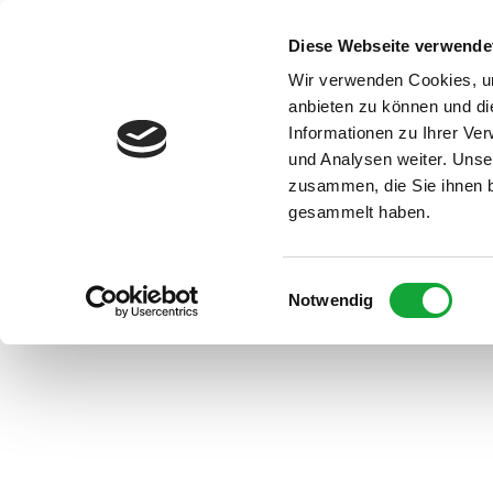
Z
u
Diese Webseite verwende
DE
Menü
Buchen
m
Webcam
Suche
Wir verwenden Cookies, um
I
anbieten zu können und di
n
Informationen zu Ihrer Ve
und Analysen weiter. Unse
h
zusammen, die Sie ihnen b
a
gesammelt haben.
l
t
E
Notwendig
Region &
i
Urlaubso
n
w
Urlau
i
Rad
im
l
&
Überbl
l
Aktiv
i
Apen