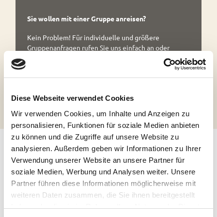
Sie wollen mit einer Gruppe anreisen?
Kein Problem! Für individuelle und größere
Gruppenanfragen rufen Sie uns einfach an oder
schreiben eine Mail und wir schnüren gemeinsam mit
Ihnen das richtige Paket für Ihre Gruppe.
Kontakt
04488 563000
Diese Webseite verwendet Cookies
Wir verwenden Cookies, um Inhalte und Anzeigen zu
personalisieren, Funktionen für soziale Medien anbieten
zu können und die Zugriffe auf unsere Website zu
analysieren. Außerdem geben wir Informationen zu Ihrer
Häufig gestellte Fragen
Verwendung unserer Website an unsere Partner für
soziale Medien, Werbung und Analysen weiter. Unsere
Partner führen diese Informationen möglicherweise mit
weiteren Daten zusammen, die Sie ihnen bereitgestellt
Was sind die Buchungsvorteile eines
haben oder die sie im Rahmen Ihrer Nutzung der Dienste
Radwanderarrangements?