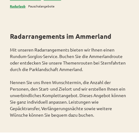
Pauschala
Westerstede
Radurlaub
Pauschalangebote
ngebote
Wiefelstede
Themenrouten
Knotenpunktsystem
Radarrangements im Ammerland
Ausschilderung
Mit unseren Radarrangements bieten wir Ihnen einen
und Navigation
Rundum-Sorglos-Service. Buchen Sie die Ammerlandroute
oder entdecken Sie unsere Themenrouten bei Sternfahrten
Rennradtouren
durch die Parklandschaft Ammerland.
Wanderwege
Nennen Sie uns Ihren Wunschtermin, die Anzahl der
Service
Personen, den Start- und Zielort und wir erstellen Ihnen ein
Alle
unverbindliches Komplettangebot. Dieses Angebot können
Theme
Sie ganz individuell anpassen. Leistungen wie
Parks
n
&
Gepäcktransfer, Verlängerungsnächte sowie weitere
Gärten
Radwa
Wünsche können Sie bequem dazu buchen.
nderkar
Parks
ten
Erleben
und
Fahrrad
&
Gärten