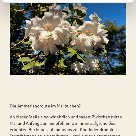
l
Die Ammerlandroute im Mai buchen?
An dieser Stelle sind wir ehrlich und sagen: Zwischen Mitte
Mai und Anfang Juni empfehlen wir Ihnen aufgrund des
erhöhten Buchungsaufkommens zur Rhododendronblüte
Sternfahrten von einem festen Hotel aus zu unternehmen.