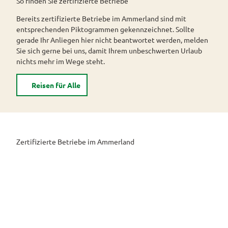
So finden Sie zertifizierte Betriebe
Alle
Bereits zertifizierte Betriebe im Ammerland sind mit
Themen
entsprechenden Piktogrammen gekennzeichnet. Sollte
gerade Ihr Anliegen hier nicht beantwortet werden, melden
Unterkunftsübersicht
Sie sich gerne bei uns, damit Ihrem unbeschwerten Urlaub
nichts mehr im Wege steht.
Hotels
Ferienwohnungen
Reisen für Alle
Ferienhäuser
Camping
und
Zertifizierte Betriebe im Ammerland
Reisemobil
Pauschalangebote