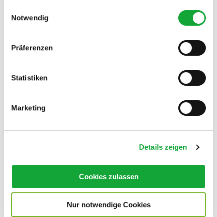
gesammelt haben.
E
Notwendig
i
n
w
Anke zu
Präferenzen
Jeddeloh
i
Edewecht
l
l
Statistiken
i
g
Marketing
u
n
g
Details zeigen
s
a
u
Cookies zulassen
s
w
Nur notwendige Cookies
a