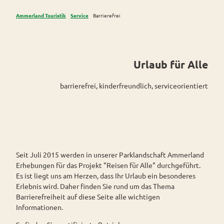
Westerstede
ngebote
Überblick
und Navigation
Alle
Ammerland Touristik
Service
Barrierefrei
Veranstaltungen
Themen
Wiefelstede
Parklandschaft
Rennradtouren
& Führungen
Alle Themen
Sehenswürdigkeiten
Übersicht
Rhododendronblüte
Wanderwege
Park der Gärten
Service
Freizeit
Rhododendron
Veranstaltungskalender
Urlaub für Alle
Landschaftsfenster
Service
Alle
park Hobbie
Alle
Alle
Hörstationen
Theme
Führungen
Rhododendron
Tage
Themen
Theme
barrierefrei, kinderfreundlich, serviceorientiert
n
park Gristede
des
Gesundheit
n
STADTRADELN
Wasser
Prospektbestellung
offenen
Radwa
aktivitä
Regionale
Gartens
nderkar
Kartenbestellung
ten
Spezialitäten
ten
Familie
Barrierefrei
Fahrrad
Gastronomie
n- und
verleih
Kindera
Seit Juli 2015 werden in unserer Parklandschaft Ammerland
Reiserücktrittsversicherung
E-Bike-
ktivität
Erhebungen für das Projekt "Reisen für Alle" durchgeführt.
Ladesta
en
Es ist liegt uns am Herzen, dass Ihr Urlaub ein besonderes
Anreise
tionen
Erlebnis wird. Daher finden Sie rund um das Thema
ADFC
Barrierefreiheit auf diese Seite alle wichtigen
Kontakt
Routen
Informationen.
paten
Buchen