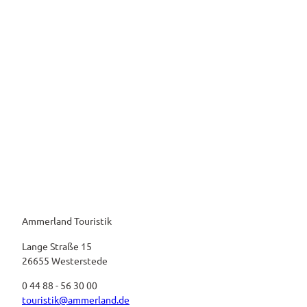
Westerstede
Kirche
Ammerland Touristik
Lange Straße 15
26655 Westerstede
0 44 88 - 56 30 00
touristik@ammerland.de