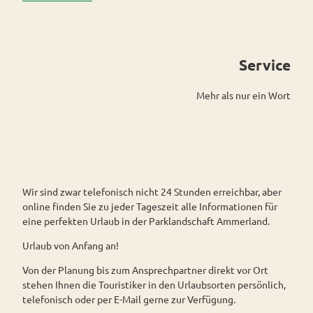
Westerstede
ngebote
Überblick
und Navigation
Alle
Veranstaltungen
Themen
Wiefelstede
Parklandschaft
Rennradtouren
& Führungen
Alle Themen
Sehenswürdigkeiten
Übersicht
Service
Rhododendronblüte
Wanderwege
Park der Gärten
Service
Freizeit
Rhododendron
Veranstaltungskalender
Landschaftsfenster
Service
Alle
Mehr als nur ein Wort
park Hobbie
Alle
Alle
Hörstationen
Theme
Führungen
Rhododendron
Tage
Themen
Theme
n
park Gristede
des
Gesundheit
n
STADTRADELN
Wasser
Prospektbestellung
offenen
Radwa
aktivitä
Regionale
Gartens
nderkar
Kartenbestellung
ten
Spezialitäten
ten
Familie
Wir sind zwar telefonisch nicht 24 Stunden erreichbar, aber
Barrierefrei
Fahrrad
Gastronomie
n- und
online finden Sie zu jeder Tageszeit alle Informationen für
verleih
Kindera
eine perfekten Urlaub in der Parklandschaft Ammerland.
Reiserücktrittsversicherung
E-Bike-
ktivität
Ladesta
en
Urlaub von Anfang an!
Anreise
tionen
Von der Planung bis zum Ansprechpartner direkt vor Ort
ADFC
Kontakt
stehen Ihnen die Touristiker in den Urlaubsorten persönlich,
Routen
telefonisch oder per E-Mail gerne zur Verfügung.
paten
Buchen