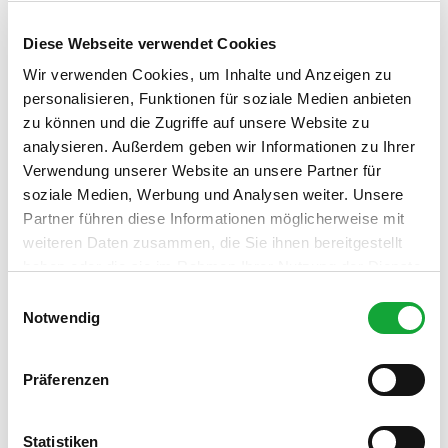
Region entdecken
Diese Webseite verwendet Cookies
Wir verwenden Cookies, um Inhalte und Anzeigen zu
personalisieren, Funktionen für soziale Medien anbieten
zu können und die Zugriffe auf unsere Website zu
analysieren. Außerdem geben wir Informationen zu Ihrer
Verwendung unserer Website an unsere Partner für
soziale Medien, Werbung und Analysen weiter. Unsere
Partner führen diese Informationen möglicherweise mit
weiteren Daten zusammen, die Sie ihnen bereitgestellt
haben oder die sie im Rahmen Ihrer Nutzung der Dienste
gesammelt haben.
E
Notwendig
i
n
w
Präferenzen
i
l
l
Statistiken