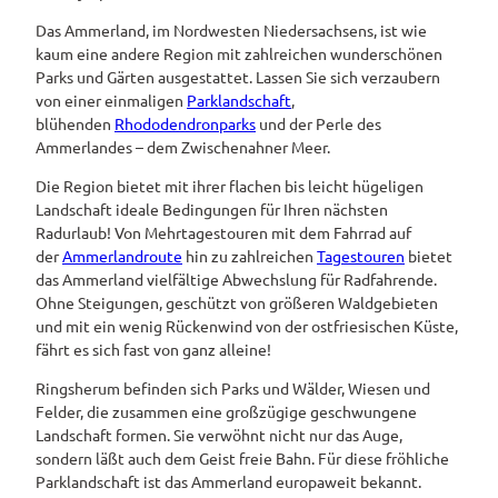
Das Ammerland, im Nordwesten Niedersachsens, ist wie
Pauschalangebote
kaum eine andere Region mit zahlreichen wunderschönen
Parks und Gärten ausgestattet. Lassen Sie sich verzaubern
von einer einmaligen
Parklandschaft
,
blühenden
Rhododendronparks
und der Perle des
Ammerlandes – dem Zwischenahner Meer.
Die Region bietet mit ihrer flachen bis leicht hügeligen
Landschaft ideale Bedingungen für Ihren nächsten
Radurlaub! Von Mehrtagestouren mit dem Fahrrad auf
der
Ammerlandroute
hin zu zahlreichen
Tagestouren
bietet
das Ammerland vielfältige Abwechslung für Radfahrende.
Ohne Steigungen, geschützt von größeren Waldgebieten
und mit ein wenig Rückenwind von der ostfriesischen Küste,
fährt es sich fast von ganz alleine!
Ringsherum befinden sich Parks und Wälder, Wiesen und
Felder, die zusammen eine großzügige geschwungene
Landschaft formen. Sie verwöhnt nicht nur das Auge,
sondern läßt auch dem Geist freie Bahn. Für diese fröhliche
Parklandschaft ist das Ammerland europaweit bekannt.