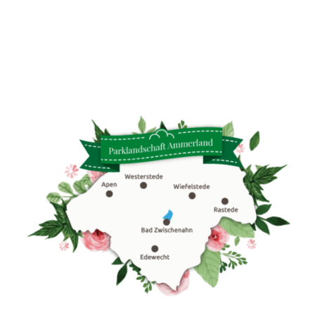
Reisemobil
Bad Z
wisch
enah
ner T
ourist
ik Gm
bH |
CC-B
Veranstaltungen
Y-SA