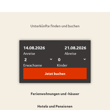
Ahler
s |
CC-B
Y-SA
Ammerlandroute
Auf mehreren Etappen durch das Ammerland
Unterkünfte finden und buchen
14.08.2026
21.08.2026
Anreise
Abreise
Erwachsene
Kinder
Jetzt buchen
Ferienwohnungen und -häuser
Hotels und Pensionen