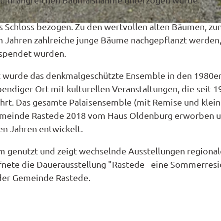
das Schloss bezogen. Zu den wertvollen alten Bäumen, zu
en Jahren zahlreiche junge Bäume nachgepflanzt werden,
espendet wurden.
 wurde das denkmalgeschützte Ensemble in den 1980e
bendiger Ort mit kulturellen Veranstaltungen, die seit 1
führt. Das gesamte Palaisensemble (mit Remise und klei
Gemeinde Rastede 2018 vom Haus Oldenburg erworben 
en Jahren entwickelt.
um genutzt und zeigt wechselnde Ausstellungen regional
ffnete die Dauerausstellung "Rastede - eine Sommerresi
z der Gemeinde Rastede.