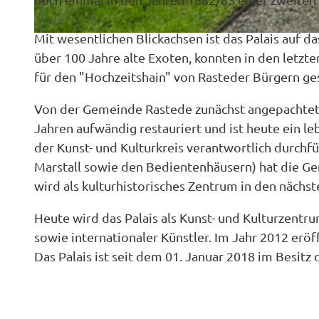
Mit wesentlichen Blickachsen ist das Palais auf 
© Residenzort Rastede GmbH | Jonas Janßen |
CC0
über 100 Jahre alte Exoten, konnten in den letzt
für den "Hochzeitshain" von Rasteder Bürgern g
Von der Gemeinde Rastede zunächst angepachtet
Jahren aufwändig restauriert und ist heute ein le
der Kunst- und Kulturkreis verantwortlich durch
Marstall sowie den Bedientenhäusern) hat die 
wird als kulturhistorisches Zentrum in den nächst
Heute wird das Palais als Kunst- und Kulturzentr
sowie internationaler Künstler. Im Jahr 2012 erö
Das Palais ist seit dem 01. Januar 2018 im Besit