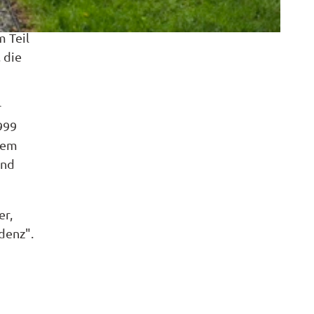
m Teil
 die
r
999
nem
und
er,
denz".