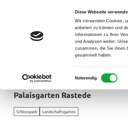
Z
u
Diese Webseite verwende
DE
Menü
Buchen
m
Webcam
Suche
Wir verwenden Cookies, um
I
anbieten zu können und di
n
Informationen zu Ihrer Ve
und Analysen weiter. Unse
h
zusammen, die Sie ihnen b
a
gesammelt haben.
l
t
Ammerland Touristik
E
Notwendig
Region &
i
Urlaubso
n
Palaisgarten Rastede
w
Urlau
i
Rad
im
l
&
Schlosspark
Landschaftsgarten
Überbl
l
Aktiv
i
Apen