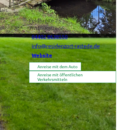
Kontaktdaten
lais
in
Feldbreite 23
26180
Rastede
04402 8638550
info@residenzort-rastede.de
Website
ich
Anreise mit dem Auto
Anreise mit öffentlichen
 zu
Verkehrsmitteln
 von
r ein
 der