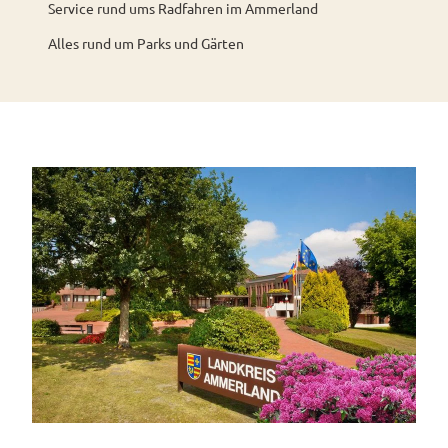
Service rund ums Radfahren im Ammerland
Alle
Alles rund um Parks und Gärten
Themen
Unterkunftsübersicht
Hotels
Ferienwohnungen
Ferienhäuser
Camping
und
Reisemobil
Pauschalangebote