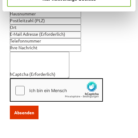
Nachname
(Erforderlich)
Straße
h
Hausnummer
l
Postleitzahl (PLZ)
Ort
E-Mail Adresse
(Erforderlich)
Telefonnummer
Ihre Nachricht
hCaptcha
(Erforderlich)
Absenden