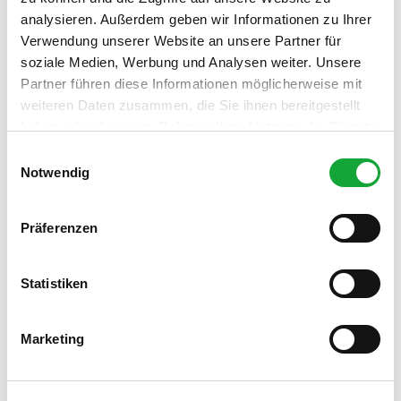
analysieren. Außerdem geben wir Informationen zu Ihrer
Verwendung unserer Website an unsere Partner für
soziale Medien, Werbung und Analysen weiter. Unsere
Partner führen diese Informationen möglicherweise mit
weiteren Daten zusammen, die Sie ihnen bereitgestellt
haben oder die sie im Rahmen Ihrer Nutzung der Dienste
Weiße
gesammelt haben.
Flotte
E
9 Themenrouten in Bad Zwischenahn
Notwendig
i
n
w
Präferenzen
i
l
l
Statistiken
i
zu allen 15 Themenrouten
g
Marketing
u
n
g