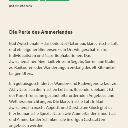
Westerstede
Bad Zwischenahn
Wiefelstede
Rad
Die Perle des Ammerlandes
&
Aktiv
Bad Zwischenahn - das bedeutet Natur pur, klare, frische Luft
Überblick
und ein eigener Binnensee - ein Ort wie geschaffen für
Parks
Individualisten und Naturliebhaberinnen. Das
Radurlaub
&
Zwischenahner Meer lädt ein zum Segeln, Surfen und Baden,
Gärten
Radurlaub
zu Radtouren oder Wanderungen entlang des elf Kilometer
Themenrouten
buchen
langen Ufers.
Parks
Ammerlan
Erleben
und
Knotenpunktsystem
Ein gut ausgeschildertes Wander- und Radwegenetz lädt zu
droute
&
Gärten
Aktivitäten an der frischen Luft ein. Besonders bekannt ist
Genießen
Pauschala
im
Ausschilderung
der Kurort für seine gesundheitsfördernden Angebote und
ngebote
Überblick
und Navigation
Alle
Wellnesseinrichtungen. Die klare, frische Luft in Bad
Veranstaltungen
Themen
Zwischenahn macht Appetit und Durst. Zum Glück gibt es
Parklandschaft
Rennradtouren
& Führungen
hier kulinarische Spezialitäten wie Ammerländer Smoortaal
Alle Themen
Sehenswürdigkeiten
Übersicht
Rhododendronblüte
und Ammerländer Schinken, die in urigen Gaststätten
Wanderwege
Park der Gärten
Service
angeboten werden.
Freizeit
Rhododendron