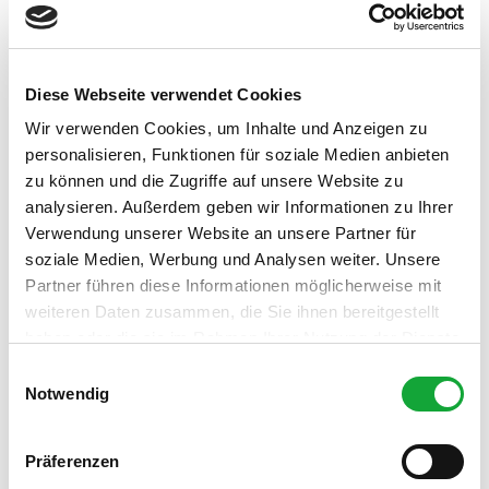
Wissenswertes von A-Z
Weitere Infos
Wir bieten Ihnen bei längeren Aufenthalten mind. 20 Tage
Diese Webseite verwendet Cookies
besondere konditionen.
Wir verwenden Cookies, um Inhalte und Anzeigen zu
Im Winter bieten wir spezielle Angebote und günstige
personalisieren, Funktionen für soziale Medien anbieten
Preise für Kurzurlauber
oder Dauergäste.
zu können und die Zugriffe auf unsere Website zu
analysieren. Außerdem geben wir Informationen zu Ihrer
Anreise ist in der Regel ab 14.00 Uhr jederzeit möglich. Sie
Verwendung unserer Website an unsere Partner für
erhalten einen Schlüsselcode,
soziale Medien, Werbung und Analysen weiter. Unsere
damit Sie jederzeit anreisen können, oder Sie treffen mich
Partner führen diese Informationen möglicherweise mit
persönlich an und ich zeige Ihnen
weiteren Daten zusammen, die Sie ihnen bereitgestellt
Ihre Wohnung
haben oder die sie im Rahmen Ihrer Nutzung der Dienste
gesammelt haben.
Ansprechpartner:in
E
Notwendig
i
Neteler Imobilienverwaltung GmbH & Co.KG
n
w
Präferenzen
i