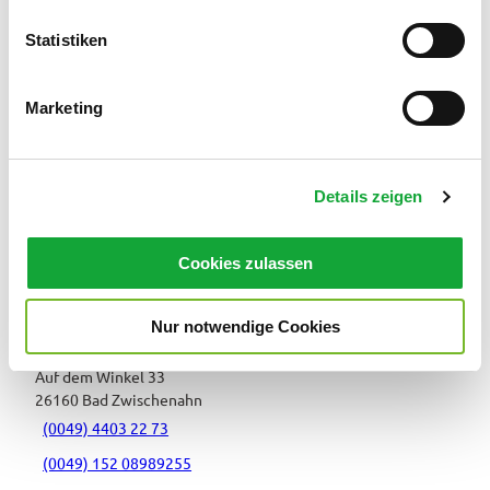
l
In der Nähe
l
Statistiken
Auf der Karte anschauen
i
g
Marketing
u
Veranstaltung
n
g
Sehenswertes
Details zeigen
s
a
Touren
u
Cookies zulassen
s
w
Nur notwendige Cookies
a
Kontaktdaten
h
Auf dem Winkel 33
l
26160
Bad Zwischenahn
(0049) 4403 22 73
(0049) 152 08989255