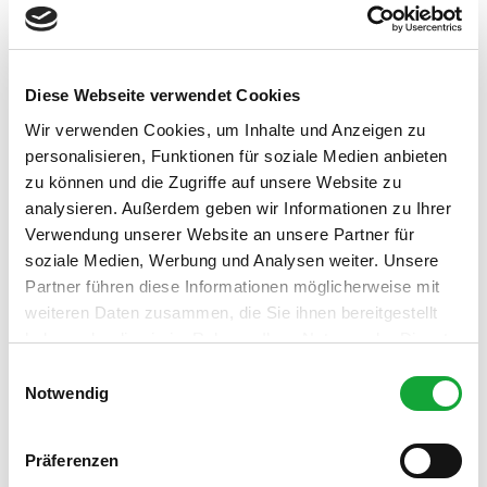
Eignung
Diese Webseite verwendet Cookies
Schlechtwetterangebot
Wir verwenden Cookies, um Inhalte und Anzeigen zu
personalisieren, Funktionen für soziale Medien anbieten
für jedes Wetter
zu können und die Zugriffe auf unsere Website zu
analysieren. Außerdem geben wir Informationen zu Ihrer
Barrierefrei
Verwendung unserer Website an unsere Partner für
soziale Medien, Werbung und Analysen weiter. Unsere
Zielgruppe Jugendliche
Partner führen diese Informationen möglicherweise mit
weiteren Daten zusammen, die Sie ihnen bereitgestellt
Zielgruppe Erwachsene
haben oder die sie im Rahmen Ihrer Nutzung der Dienste
gesammelt haben.
E
Zielgruppe Familien
Notwendig
i
n
Zielgruppe Senioren
w
Präferenzen
i