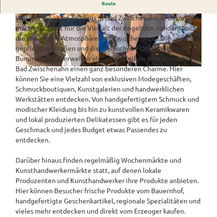
Westerstede
Route
Einkaufserlebnis mit Charme und Vielfalt
ngebote
Überblick
und Navigation
Alle
Was das Shopping-Erlebnis in Bad Zwischenahn so besonders
Veranstaltungen
Themen
Wiefelstede
Parklandschaft
© Fotostudio Scheiwe Augustfehn, Bad Zwisc
© Fotostudio Scheiwe Augustfehn, Bad Zwisc
Rennradtouren
& Führungen
macht, ist nicht nur die Vielfalt der Angebote, sondern auch
henahner Touristik GmbH |
CC-BY-SA
henahner Touristik GmbH |
CC-BY-SA
Alle Themen
Sehenswürdigkeiten
die charmante Atmosphäre Bad Zwischenahns. Die
Übersicht
Rhododendronblüte
Wanderwege
Park der Gärten
gepflegten Straßen und die idyllischen Plätze laden zum
Service
Freizeit
Rhododendron
Bummeln und Verweilen ein und verleihen dem Einkaufen in
Veranstaltungskalender
Landschaftsfenster
Service
Alle
Alle
park Hobbie
Bad Zwischenahn einen ganz besonderen Charme. Hier
Alle
© Fotostudio Scheiwe Augustfehn, Bad Zwischenahner Touristik GmbH |
CC-BY-SA
Hörstationen
Theme
Buchen
Themen
Führungen
können Sie eine Vielzahl von exklusiven Modegeschäften,
Rhododendron
Tage
Theme
n
Schmuckboutiquen, Kunstgalerien und handwerklichen
park Gristede
des
Alle
Gesundheit
n
Prospektbestellung
STADTRADELN
Wasser
Werkstätten entdecken. Von handgefertigtem Schmuck und
offenen
Themen
Radwa
aktivitä
modischer Kleidung bis hin zu kunstvollen Keramikwaren
Regionale
Gartens
Kartenbestellung
nderkar
ten
Unterkunftsübersicht
und lokal produzierten Delikatessen gibt es für jeden
Spezialitäten
ten
Familie
Geschmack und jedes Budget etwas Passendes zu
Barrierefrei
Fahrrad
Hotels
Gastronomie
n- und
entdecken.
verleih
Kindera
Reiserücktrittsversicherung
Ferienwohnungen
E-Bike-
ktivität
Darüber hinaus finden regelmäßig Wochenmärkte und
Ladesta
Anreise
en
Kunsthandwerkermärkte statt, auf denen lokale
Ferienhäuser
tionen
Produzenten und Kunsthandwerker ihre Produkte anbieten.
Kontakt
ADFC
Hier können Besucher frische Produkte vom Bauernhof,
Camping
Routen
handgefertigte Geschenkartikel, regionale Spezialitäten und
und
paten
vieles mehr entdecken und direkt vom Erzeuger kaufen.
Reisemobil