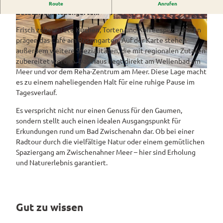
Kaffeespezialitäten, hausgemachte Kuchen und regionale
Westerstede
Route
Anrufen
ngebote
Überblick
und Navigation
Alle
Zutaten am Rosengarten.
Veranstaltungen
Themen
Wiefelstede
Parklandschaft
© Café am Rosengarten |
CC-BY-SA
©
CC0
Rennradtouren
& Führungen
Frisch zubereitete Kuchen, Torten und Kaffeespezialitäten
Alle Themen
Sehenswürdigkeiten
prägen das Café am Rosengarten. Auf der Karte stehen
Übersicht
Rhododendronblüte
Wanderwege
Park der Gärten
außerdem weitere Spezialitäten, die mit regionalen Zutaten
Service
Freizeit
Rhododendron
zubereitet werden. Das Haus liegt direkt am Wellenbad am
Veranstaltungskalender
Landschaftsfenster
Service
Alle
Alle
park Hobbie
Meer und vor dem Reha-Zentrum am Meer. Diese Lage macht
Alle
© Café am Rosengarten |
CC-BY-SA
Hörstationen
Theme
Buchen
Themen
Führungen
Rhododendron
es zu einem naheliegenden Halt für eine ruhige Pause im
Tage
Theme
n
park Gristede
Tagesverlauf.
des
Alle
Gesundheit
n
Prospektbestellung
STADTRADELN
Wasser
offenen
Themen
Radwa
Es verspricht nicht nur einen Genuss für den Gaumen,
aktivitä
Regionale
Gartens
Kartenbestellung
nderkar
sondern stellt auch einen idealen Ausgangspunkt für
ten
Unterkunftsübersicht
Spezialitäten
ten
Erkundungen rund um Bad Zwischenahn dar. Ob bei einer
Familie
Barrierefrei
Fahrrad
Radtour durch die vielfältige Natur oder einem gemütlichen
Hotels
Gastronomie
n- und
verleih
Spaziergang am Zwischenahner Meer – hier sind Erholung
Kindera
Reiserücktrittsversicherung
Ferienwohnungen
und Naturerlebnis garantiert.
E-Bike-
ktivität
Ladesta
Anreise
en
Ferienhäuser
tionen
Kontakt
ADFC
Camping
Gut zu wissen
Routen
und
paten
Reisemobil