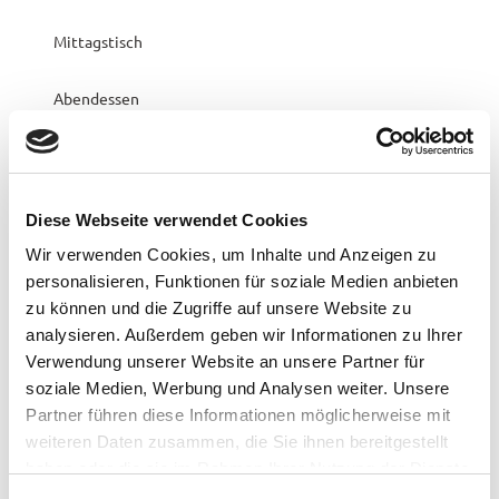
Mittagstisch
Abendessen
Vegetarisch
Kaffee und Kuchen
Diese Webseite verwendet Cookies
Wir verwenden Cookies, um Inhalte und Anzeigen zu
Anreise & Parken
personalisieren, Funktionen für soziale Medien anbieten
Aus Richtung Oldenburg kommend fahren Sie im Ort rechts
zu können und die Zugriffe auf unsere Website zu
in die Straße „Unter den Eichen“.
analysieren. Außerdem geben wir Informationen zu Ihrer
Wenn Sie der Straße weiter geradeaus folgen, fahren Sie
Verwendung unserer Website an unsere Partner für
direkt auf den "Parkplatz Wellenbad" zu. Das Café am
soziale Medien, Werbung und Analysen weiter. Unsere
Rosengarten befindet sich neben dem Wellenbad am Meer.
Partner führen diese Informationen möglicherweise mit
Weitere Parkplätze stehen im "Parkhaus am Meer" zur
weiteren Daten zusammen, die Sie ihnen bereitgestellt
Verfügung.
haben oder die sie im Rahmen Ihrer Nutzung der Dienste
gesammelt haben.