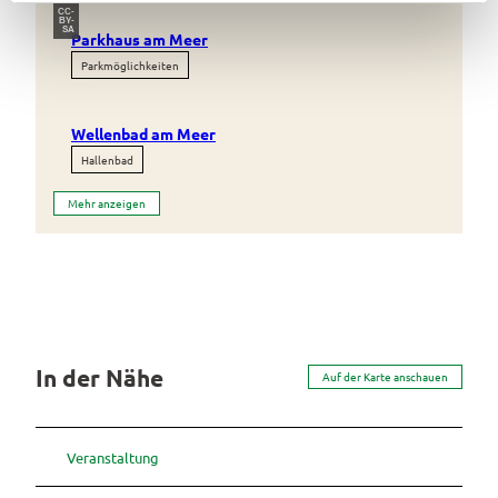
l
CC-
BY-
SA
Parkhaus am Meer
Parkmöglichkeiten
Wellenbad am Meer
Hallenbad
Mehr anzeigen
In der Nähe
Auf der Karte anschauen
Veranstaltung