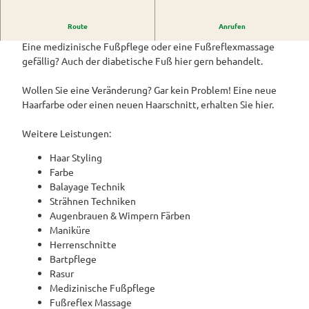
Westerstede
ngebote
Überblick
und Navigation
Alle
Veranstaltungen
Themen
Route
Anrufen
Hier können Sie sich eine Auszeit vom Alltag nehmen.
Wiefelstede
Parklandschaft
Rennradtouren
& Führungen
Eine medizinische Fußpflege oder eine Fußreflexmassage
Alle Themen
Sehenswürdigkeiten
Übersicht
gefällig? Auch der diabetische Fuß hier gern behandelt.
Rhododendronblüte
Wanderwege
Park der Gärten
Service
Freizeit
Rhododendron
Veranstaltungskalender
Landschaftsfenster
Service
Wollen Sie eine Veränderung? Gar kein Problem! Eine neue
Alle
Alle
park Hobbie
Alle
Hörstationen
Haarfarbe oder einen neuen Haarschnitt, erhalten Sie hier.
Theme
Buchen
Themen
Führungen
Rhododendron
Tage
Theme
n
park Gristede
des
Alle
Gesundheit
n
Weitere Leistungen:
Prospektbestellung
STADTRADELN
Wasser
offenen
Themen
Radwa
aktivitä
Regionale
Gartens
Haar Styling
Kartenbestellung
nderkar
ten
Unterkunftsübersicht
Spezialitäten
Farbe
ten
Familie
Balayage Technik
Barrierefrei
Fahrrad
Hotels
Gastronomie
n- und
Strähnen Techniken
verleih
Kindera
Reiserücktrittsversicherung
Augenbrauen & Wimpern Färben
Ferienwohnungen
E-Bike-
ktivität
Maniküre
Ladesta
Anreise
en
Herrenschnitte
Ferienhäuser
tionen
Bartpflege
Kontakt
ADFC
Rasur
Camping
Routen
Medizinische Fußpflege
und
paten
Fußreflex Massage
Reisemobil