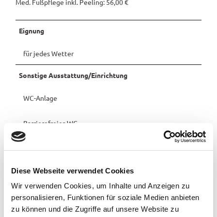
Med. Fußpflege inkl. Peeling: 56,00 €
Eignung
für jedes Wetter
Sonstige Ausstattung/Einrichtung
WC-Anlage
Barrierefreies WC
Ansprechpartner:in
Frau Ekaterina Kutkin
Diese Webseite verwendet Cookies
Organisation
Wir verwenden Cookies, um Inhalte und Anzeigen zu
personalisieren, Funktionen für soziale Medien anbieten
Bad Zwischenahner Touristik GmbH
zu können und die Zugriffe auf unsere Website zu