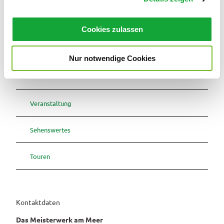
a
u
Cookies zulassen
s
w
Nur notwendige Cookies
a
In der Nähe
Auf der Karte anschauen
h
l
Veranstaltung
Sehenswertes
Touren
Kontaktdaten
Das Meisterwerk am Meer