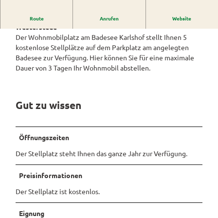
0
Westerstede
ngebote
Überblick
und Navigation
Alle
1
Der Wohnmobilstellplatz am Badesee Karlshof in
Veranstaltungen
Themen
Route
Anrufen
Website
Wiefelstede
8
Parklandschaft
Rennradtouren
& Führungen
Westerstede
0
Alle Themen
Sehenswürdigkeiten
Der Wohnmobilplatz am Badesee Karlshof stellt Ihnen 5
Übersicht
Rhododendronblüte
7
Wanderwege
Park der Gärten
kostenlose Stellplätze auf dem Parkplatz am angelegten
Service
0
Freizeit
Badesee zur Verfügung. Hier können Sie für eine maximale
Rhododendron
Veranstaltungskalender
Landschaftsfenster
Service
6
Alle
Alle
Dauer von 3 Tagen Ihr Wohnmobil abstellen.
park Hobbie
Alle
Hörstationen
_
Theme
Buchen
Themen
Führungen
Rhododendron
Tage
Theme
1
n
park Gristede
des
Alle
Gesundheit
n
2
Prospektbestellung
STADTRADELN
Wasser
offenen
Themen
Gut zu wissen
5
Radwa
aktivitä
Regionale
Gartens
Kartenbestellung
1
nderkar
ten
Unterkunftsübersicht
Spezialitäten
2
ten
Familie
Barrierefrei
0
Fahrrad
Öffnungszeiten
Hotels
Gastronomie
n- und
verleih
Kindera
Reiserücktrittsversicherung
Der Stellplatz steht Ihnen das ganze Jahr zur Verfügung.
Ferienwohnungen
E-Bike-
ktivität
Ladesta
Anreise
en
Ferienhäuser
Preisinformationen
tionen
Kontakt
ADFC
Der Stellplatz ist kostenlos.
Camping
Routen
und
paten
Eignung
Reisemobil