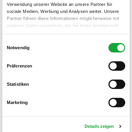
Verwendung unserer Website an unsere Partner für
Stadt Westerstede
soziale Medien, Werbung und Analysen weiter. Unsere
Partner führen diese Informationen möglicherweise mit
weiteren Daten zusammen, die Sie ihnen bereitgestellt
haben oder die sie im Rahmen Ihrer Nutzung der Dienste
gesammelt haben.
E
Notwendig
i
n
In der Nähe
Auf der Karte anschauen
w
Präferenzen
i
l
Sehenswertes
l
Statistiken
i
g
Marketing
u
Kontaktdaten
n
Bekassinenweg
g
26655
Westerstede
Details zeigen
s
0 44 88/ 5 50