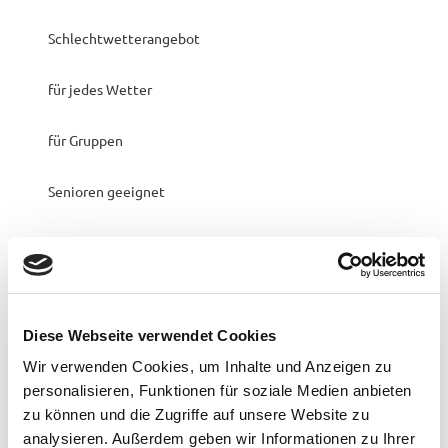
Pauschalangebote
Schlechtwetterangebot
für jedes Wetter
für Gruppen
Senioren geeignet
für Kinder (jedes Alter)
Sprachkenntnisse
Deutsch
Diese Webseite verwendet Cookies
Organisation
Wir verwenden Cookies, um Inhalte und Anzeigen zu
personalisieren, Funktionen für soziale Medien anbieten
Stadt Westerstede
zu können und die Zugriffe auf unsere Website zu
analysieren. Außerdem geben wir Informationen zu Ihrer
Lizenz (Stammdaten)