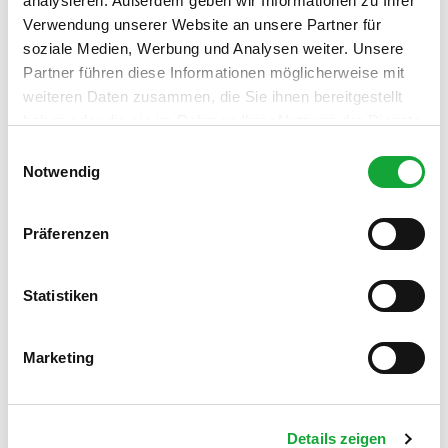
analysieren. Außerdem geben wir Informationen zu Ihrer
Verwendung unserer Website an unsere Partner für
soziale Medien, Werbung und Analysen weiter. Unsere
Partner führen diese Informationen möglicherweise mit
In der Nähe
Auf der Karte anschauen
weiteren Daten zusammen, die Sie ihnen bereitgestellt
haben oder die sie im Rahmen Ihrer Nutzung der Dienste
gesammelt haben.
E
Veranstaltung
Notwendig
i
n
Sehenswertes
w
Präferenzen
i
Touren
l
l
Statistiken
i
g
Marketing
Kontaktdaten
u
n
Gemeinde Apen
Hauptstr. 200
g
26689
Apen
Details zeigen
s