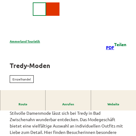
Z
DE
u
Webcam
Suche
m
I
n
h
a
Ammerland Touristik
Teilen
Region &
PDF
l
Urlaubsorte
t
Urlaubsorte
Tredy-Moden
Rad
im
&
Überblick
Aktiv
Einzelhandel
Apen
Überblick
Parks
Bad
Radurlaub
&
Zwischenahn
Route
Anrufen
Website
Gärten
Stilvolle Damenmode bei Tredy entdecken.
Radurlaub
Themenrouten
buchen
Stilvolle Damenmode lässt sich bei Tredy in Bad
Parks
Edewecht
Zwischenahn wunderbar entdecken. Das Modegeschäft
Ammerlan
Erleben
und
Knotenpunktsystem
bietet eine vielfältige Auswahl an individuellen Outfits mit
droute
&
Rastede
Gärten
Genießen
Liebe zum Detail. Hier finden Besucherinnen besondere
Pauschala
im
Ausschilderung