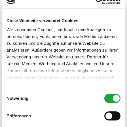
In der Nähe
Auf der Karte anschauen
Pauschalangebote
Diese Webseite verwendet Cookies
Veranstaltung
Wir verwenden Cookies, um Inhalte und Anzeigen zu
personalisieren, Funktionen für soziale Medien anbieten
Sehenswertes
zu können und die Zugriffe auf unsere Website zu
analysieren. Außerdem geben wir Informationen zu Ihrer
Touren
Verwendung unserer Website an unsere Partner für
soziale Medien, Werbung und Analysen weiter. Unsere
Partner führen diese Informationen möglicherweise mit
weiteren Daten zusammen, die Sie ihnen bereitgestellt
Kontaktdaten
haben oder die sie im Rahmen Ihrer Nutzung der Dienste
In der Horst 8
gesammelt haben.
E
26160
Bad Zwischenahn
Notwendig
i
04403 818759
n
kundendienst@tredy-fashion.de
w
Präferenzen
i
Website
l