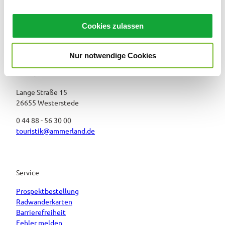
a
u
Cookies zulassen
s
w
Nur notwendige Cookies
a
h
Ammerland Touristik
l
Lange Straße 15
26655 Westerstede
0 44 88 - 56 30 00
touristik@ammerland.de
Service
Prospektbestellung
Radwanderkarten
Barrierefreiheit
Fehler melden