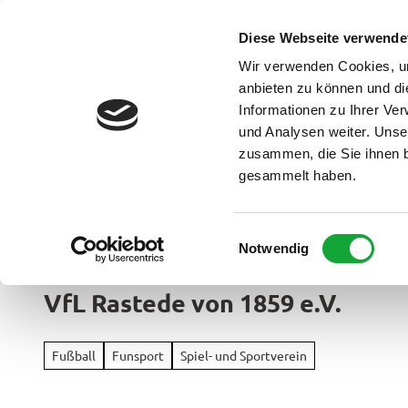
Z
u
Diese Webseite verwende
DE
Menü
Buchen
m
Webcam
Suche
Wir verwenden Cookies, um
I
anbieten zu können und di
n
Informationen zu Ihrer Ve
und Analysen weiter. Unse
h
zusammen, die Sie ihnen b
a
gesammelt haben.
l
t
Ammerland Touristik
E
Notwendig
Region &
i
Urlaubso
n
VfL Rastede von 1859 e.V.
w
Urlau
i
Rad
im
l
&
Fußball
Funsport
Spiel- und Sportverein
Überbl
l
Aktiv
i
Apen