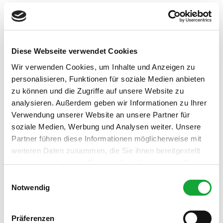
Pauschalangebote
In der Nähe
Auf der Karte anschauen
Diese Webseite verwendet Cookies
Wir verwenden Cookies, um Inhalte und Anzeigen zu
Veranstaltung
personalisieren, Funktionen für soziale Medien anbieten
zu können und die Zugriffe auf unsere Website zu
Sehenswertes
analysieren. Außerdem geben wir Informationen zu Ihrer
Verwendung unserer Website an unsere Partner für
Touren
soziale Medien, Werbung und Analysen weiter. Unsere
Partner führen diese Informationen möglicherweise mit
weiteren Daten zusammen, die Sie ihnen bereitgestellt
haben oder die sie im Rahmen Ihrer Nutzung der Dienste
Kontaktdaten
gesammelt haben.
E
Notwendig
In der Horst 5
i
26160
Bad Zwischenahn
n
04403 623388
w
Präferenzen