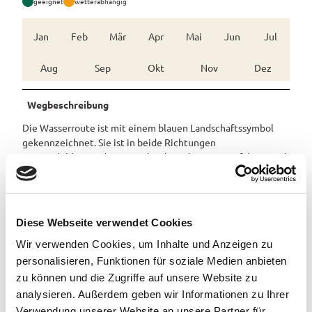
geeignet
wetterabhängig
Jan
Feb
Mär
Apr
Mai
Jun
Jul
Aug
Sep
Okt
Nov
Dez
Wegbeschreibung
Die Wasserroute ist mit einem blauen Landschaftssymbol
gekennzeichnet. Sie ist in beide Richtungen
ausgeschildert, sodass sie in beide Richtungen gefahren und
mit anderen Touren kombiniert werden kann. Zudem geben
Zwischenwegweiser des Radverkehrssystems unterwegs die
Richtung an. Die genaue Routenführung können Sie dem
GPX-Track entnehmen oder sich ganz bequem mit der App
Diese Webseite verwendet Cookies
"Grenzenlos aktiv" navigieren lassen.
Wir verwenden Cookies, um Inhalte und Anzeigen zu
Anreise & Parken
personalisieren, Funktionen für soziale Medien anbieten
zu können und die Zugriffe auf unsere Website zu
Anfahrt
analysieren. Außerdem geben wir Informationen zu Ihrer
A28 / A29/ A31
Verwendung unserer Website an unsere Partner für