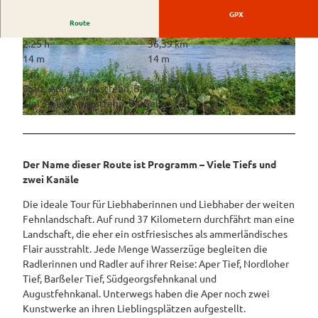
Ausschilderung
Westerstede
ngebote
GPX
und Navigation
Route
Wiefelstede
Rennradtouren
2:25 h
36,39 km
© Ammerland Touristik, Ostfriesland Tourismus
© Ammerland Touristik, Ostfriesland Tourismus
14 m
14 m
GmbH |
CC-BY-SA
GmbH
Wanderwege
6 m
Start: Apen, Augustfehn, Barßel
Service
Ziel: Apen, Augustfehn, Barßel
Alle
© Ammerland Touristik, Ostfriesland Tourismus GmbH |
CC-BY-SA
Theme
Parks
n
&
Gärten
Radwa
Der Name dieser Route ist Programm – Viele Tiefs und
nderkar
zwei Kanäle
Parks
ten
Erleben
und
Die ideale Tour für Liebhaberinnen und Liebhaber der weiten
Fahrrad
&
Gärten
Fehnlandschaft. Auf rund 37 Kilometern durchfährt man eine
Genießen
verleih
im
Landschaft, die eher ein ostfriesisches als ammerländisches
E-Bike-
Überblick
Alle
Flair ausstrahlt. Jede Menge Wasserzüge begleiten die
Ladesta
Veranstaltungen
Themen
Radlerinnen und Radler auf ihrer Reise: Aper Tief, Nordloher
Parklandschaft
tionen
& Führungen
Tief, Barßeler Tief, Südgeorgsfehnkanal und
Alle Themen
Sehenswürdigkeiten
ADFC
Übersicht
Rhododendronblüte
Augustfehnkanal. Unterwegs haben die Aper noch zwei
Park der Gärten
Routen
Service
Kunstwerke an ihren Lieblingsplätzen aufgestellt.
Freizeit
paten
Rhododendron
Veranstaltungskalender