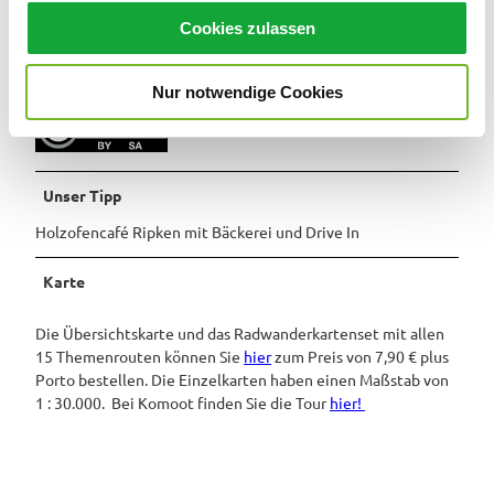
u
Cookies zulassen
Ostfriesland Tourismus GmbH
s
w
Lizenz (Stammdaten)
Nur notwendige Cookies
a
h
l
Unser Tipp
Holzofencafé Ripken mit Bäckerei und Drive In
Karte
Die Übersichtskarte und das Radwanderkartenset mit allen
15 Themenrouten können Sie
hier
zum Preis von 7,90 € plus
Porto bestellen. Die Einzelkarten haben einen Maßstab von
1 : 30.000. Bei Komoot finden Sie die Tour
hier!