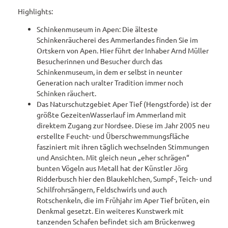
Landschaftsfenster
Alle
Alle
park Hobbie
Highlights:
Hörstationen
Theme
Buchen
Themen
Führungen
Rhododendron
Tage
n
Schinkenmuseum in Apen: Die älteste
park Gristede
des
Alle
Gesundheit
Prospektbestellung
STADTRADELN
Wasser
Schinkenräucherei des Ammerlandes finden Sie im
offenen
Themen
aktivitä
Ortskern von Apen. Hier führt der Inhaber Arnd Müller
Regionale
Gartens
Kartenbestellung
ten
Besucherinnen und Besucher durch das
Unterkunftsübersicht
Spezialitäten
Schinkenmuseum, in dem er selbst in neunter
Familie
Barrierefrei
Hotels
Generation nach uralter Tradition immer noch
Gastronomie
n- und
Schinken räuchert.
Kindera
Reiserücktrittsversicherung
Ferienwohnungen
Das Naturschutzgebiet Aper Tief (Hengstforde) ist der
ktivität
Anreise
größte GezeitenWasserlauf im Ammerland mit
en
Ferienhäuser
direktem Zugang zur Nordsee. Diese im Jahr 2005 neu
Kontakt
erstellte Feucht- und Überschwemmungsfläche
Camping
fasziniert mit ihren täglich wechselnden Stimmungen
und
und Ansichten. Mit gleich neun „eher schrägen“
Reisemobil
bunten Vögeln aus Metall hat der Künstler Jörg
Ridderbusch hier den Blaukehlchen, Sumpf-, Teich- und
Pauschalangebote
Schilfrohrsängern, Feldschwirls und auch
Rotschenkeln, die im Frühjahr im Aper Tief brüten, ein
Denkmal gesetzt. Ein weiteres Kunstwerk mit
tanzenden Schafen befindet sich am Brückenweg