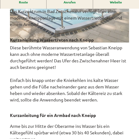
Westerstede
Route
Anrufen
Website
Kneippbecken am Reha-Zentrum Bad Zwischenahn
ngebote
Überblick
und Navigation
Alle
Das Kurzentrum in Bad Zwischenahn verfügt über eine
Veranstaltungen
Themen
Wiefelstede
Parklandschaft
© Bad Zwischenahner Touristik GmbH |
© Bad Zwischenahner Touristik GmbH |
Rennradtouren
& Führungen
moderne Kneippanlage mit einem Wassertretbecken und
CC-BY-SA
CC-BY-SA
Alle Themen
Sehenswürdigkeiten
einem Armbad.
Übersicht
Rhododendronblüte
Wanderwege
Park der Gärten
Service
Freizeit
Rhododendron
Veranstaltungskalender
Landschaftsfenster
Kurzanleitung Wassertreten nach Kneipp
Service
Alle
Alle
park Hobbie
Alle
© Bad Zwischenahner Touristik GmbH |
CC-BY-SA
Hörstationen
Diese berühmte Wasseranwendung von Sebastian Kneipp
Theme
Buchen
Themen
Führungen
Rhododendron
Tage
Theme
kann auch ohne moderne Wassertretanlage überall
n
park Gristede
des
Alle
Gesundheit
n
Prospektbestellung
durchgeführt werden! Das Ufer des Zwischenahner Meer ist
STADTRADELN
Wasser
offenen
Themen
Radwa
auch bestens geeignet!
aktivitä
Regionale
Gartens
Kartenbestellung
nderkar
ten
Unterkunftsübersicht
Spezialitäten
ten
Einfach bis knapp unter die Kniekehlen ins kalte Wasser
Familie
Barrierefrei
gehen und die Füße nacheinander ganz aus dem Wasser
Fahrrad
Hotels
Gastronomie
n- und
heben und wieder absenken. Sobald der Kältereiz zu stark
verleih
Kindera
Reiserücktrittsversicherung
wird, sollte die Anwendung beendet werden.
Ferienwohnungen
E-Bike-
ktivität
Ladesta
Anreise
en
Ferienhäuser
tionen
Kurzanleitung für ein Armbad nach Kneipp
Kontakt
ADFC
Camping
Arme bis zur Mitte der Oberarme ins Wasser bis ein
Routen
und
Kältegefühl spürbar wird (etwa 30 bis 40 Sekunden), dabei
paten
Reisemobil