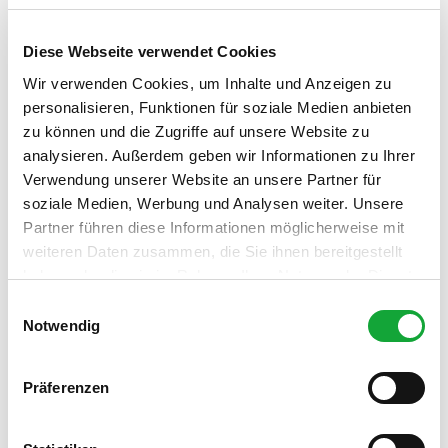
Bad Zwischenahner Touristik GmbH
Diese Webseite verwendet Cookies
Lizenz (Stammdaten)
Wir verwenden Cookies, um Inhalte und Anzeigen zu
Reha-Zentrum am Meer
personalisieren, Funktionen für soziale Medien anbieten
zu können und die Zugriffe auf unsere Website zu
analysieren. Außerdem geben wir Informationen zu Ihrer
Verwendung unserer Website an unsere Partner für
soziale Medien, Werbung und Analysen weiter. Unsere
Partner führen diese Informationen möglicherweise mit
Dieser Seiteninhalt wurde teilweise oder vollständig durch
weiteren Daten zusammen, die Sie ihnen bereitgestellt
KI optimiert oder erstellt.
haben oder die sie im Rahmen Ihrer Nutzung der Dienste
gesammelt haben.
E
Notwendig
i
n
w
Präferenzen
In der Nähe
Auf der Karte anschauen
i
l