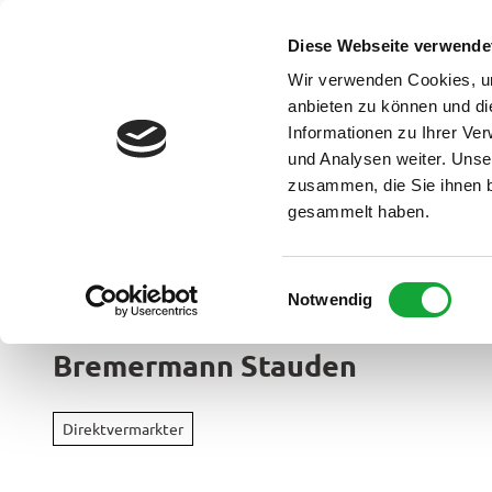
Z
u
Diese Webseite verwende
DE
Menü
Buchen
m
Webcam
Suche
Wir verwenden Cookies, um
I
anbieten zu können und di
n
Informationen zu Ihrer Ve
und Analysen weiter. Unse
h
zusammen, die Sie ihnen b
a
gesammelt haben.
l
t
Ammerland Touristik
E
Notwendig
Region &
i
Urlaubso
n
Bremermann Stauden
w
Urlau
i
Rad
im
l
&
Direktvermarkter
Überbl
l
Aktiv
i
Apen