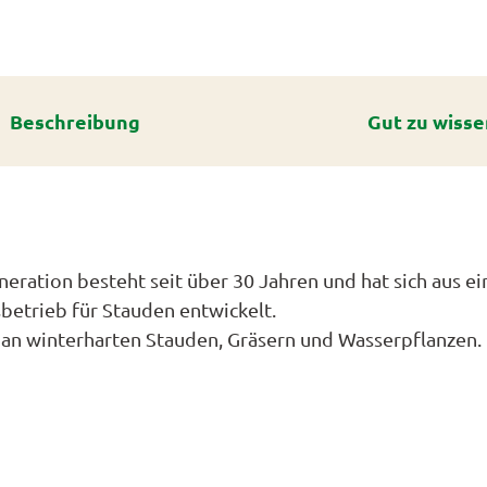
ick
laub
henahn
aub
nrouten
n
Beschreibung
Gut zu wisse
cht
lan
npunktsystem
n
de
n
alan
hilderung
rstede
ick
e
vigation
altungen
en
ration besteht seit über 30 Jahren und hat sich aus ei
ngen
lstede
ndschaft
adtouren
betrieb für Stauden entwickelt.
swürdigkeiten
hemen
cht
l an winterharten Stauden, Gräsern und Wasserpflanzen
dendronblüte
rwege
er Gärten
it
staltungskalender
dendron
haftsfenster
e
obbie
ationen
en
n
ngen
dendron
a
dheit
ristede
ektbestellung
TRADELN