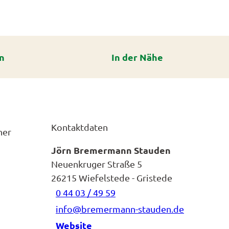
n
In der Nähe
Kontaktdaten
ner
Jörn Bremermann Stauden
.
Neuenkruger Straße 5
26215
Wiefelstede
- Gristede
0 44 03 / 49 59
info@bremermann-stauden.de
Website