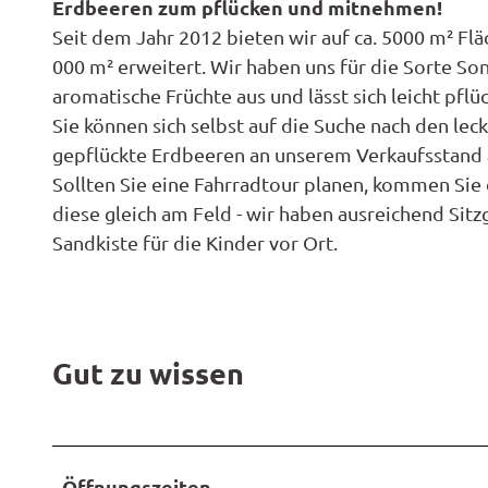
ktivitä
Them
Erdbeeren zum pflücken und mitnehmen!
offen
r
Radwa
en
Seit dem Jahr 2012 bieten wir auf ca. 5000 m² Flä
Regio
Karte
Garte
r
Unterk
derkar
Famili
000 m² erweitert. Wir haben uns für die Sorte Son
Spezia
i
en
Barrie
n- und
aromatische Früchte aus und lässt sich leicht pflü
Hotel
e
Gastr
Fahrra
Kinder
Sie können sich selbst auf die Suche nach den lec
s
Reiser
verleih
ktivitä
gepflückte Erdbeeren an unserem Verkaufsstand 
Ferie
-
en
Sollten Sie eine Fahrradtour planen, kommen Sie
E-Bike-
Anrei
1
diese gleich am Feld - wir haben ausreichend Sitz
Ladest
Ferie
3
Sandkiste für die Kinder vor Ort.
tionen
Konta
5
Campi
ADFC
0
und
Route
4
Reise
paten
8
Gut zu wissen
Pausc
2
_
1
9
Öffnungszeiten