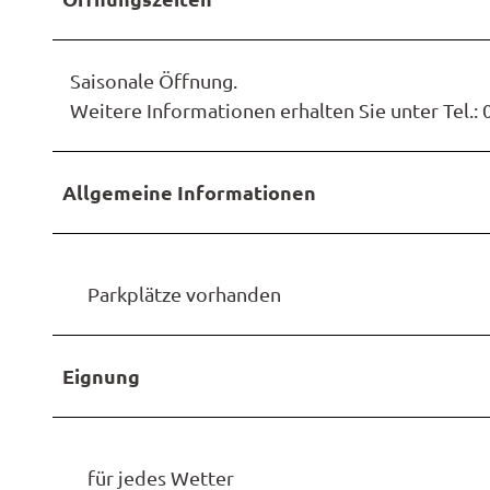
2
0
.
Saisonale Öffnung.
j
Weitere Informationen erhalten Sie unter Tel.: 0
p
g
Allgemeine Informationen
Parkplätze vorhanden
Eignung
für jedes Wetter