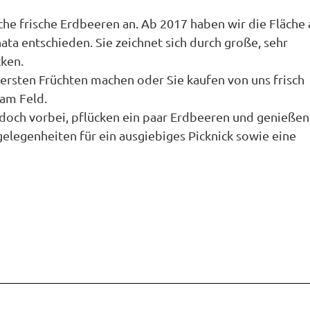
t
en
en
n
che frische Erdbeeren an. Ab 2017 haben wir die Fläche 
nale
nbestellung
ns
unftsübersicht
t
e
ata entschieden. Sie zeichnet sich durch große, sehr
litäten
refrei
cken.
s
onomie
d
a
kersten Früchten machen oder Sie kaufen von uns frisch
ücktrittsversicherung
t
am Feld.
nwohnungen
 doch vorbei, pflücken ein paar Erdbeeren und genießen
se
gelegenheiten für ein ausgiebiges Picknick sowie eine
a
nhäuser
kt
ng
n
mobil
halangebote