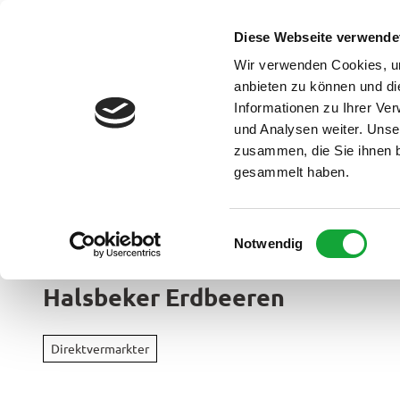
Z
u
Diese Webseite verwende
DE
Menü
Buchen
m
Webcam
Suche
Wir verwenden Cookies, um
I
anbieten zu können und di
n
Informationen zu Ihrer Ve
und Analysen weiter. Unse
h
zusammen, die Sie ihnen b
a
gesammelt haben.
l
t
Ammerland Touristik
E
Notwendig
Region &
i
Urlaubso
n
Halsbeker Erdbeeren
w
Urlau
i
Rad
im
l
&
Direktvermarkter
Überbl
l
Aktiv
i
Apen