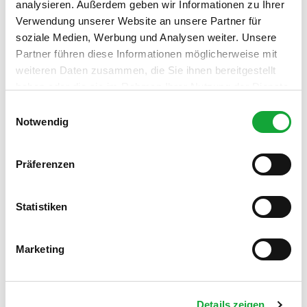
analysieren. Außerdem geben wir Informationen zu Ihrer
Organisation
Verwendung unserer Website an unsere Partner für
Gemeinde Edewecht
soziale Medien, Werbung und Analysen weiter. Unsere
Partner führen diese Informationen möglicherweise mit
weiteren Daten zusammen, die Sie ihnen bereitgestellt
haben oder die sie im Rahmen Ihrer Nutzung der Dienste
gesammelt haben.
E
In der Nähe
Auf der Karte anschauen
Notwendig
i
n
w
Präferenzen
Sehenswertes
i
l
Touren
l
Statistiken
i
g
Marketing
u
Kontaktdaten
n
g
Zum Stadion 6
Details zeigen
s
26188
Edewecht