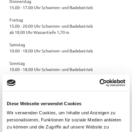
Donnerstag
a
15.00 - 17.00 Uhr Schwimm- und Badebetrieb
Pauschalangebote
_
s
Freitag
w
15.00 - 20.00 Uhr Schwimm- und Badebetrieb
ab 18.00 Uhr Wassertiefe 1,70 m
Samstag
10.00 - 18.00 Uhr Schwimm- und Badebetrieb
Sonntag
10.00 - 18.00 Uhr Schwimm- und Badebetrieb
Sonderregelungen:
In den Schulferien ist das Hallenbad montags - freitags in der
Zeit von 06.30 - 13.00 Uhr sowie von 15.00 - 20.00 Uhr
Diese Webseite verwendet Cookies
geöffnet.
Wir verwenden Cookies, um Inhalte und Anzeigen zu
Während der Freibadsaison ist das Hallenbad mit Ausnahme
personalisieren, Funktionen für soziale Medien anbieten
des Kleinkindbereiches für die Öffentlichkeit geschlossen.
zu können und die Zugriffe auf unsere Website zu