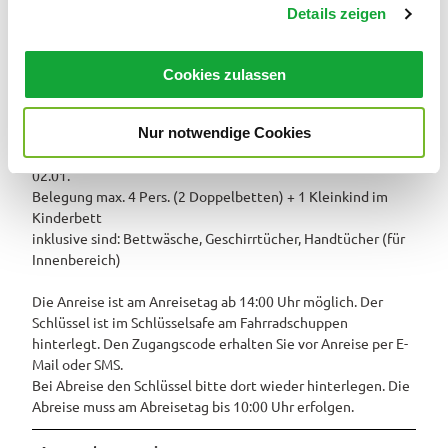
Details zeigen
s
Weitere Infos
a
u
Konditionen
Cookies zulassen
s
Anreise / Abreise gemäß den Nutzungsbedingungen
w
Mindestaufenthalt in der Hauptsaison Juni bis September 7
Übernachtungen
Nur notwendige Cookies
a
zu Silvester späteste Anreise 29.12. und früheste Abreise
h
02.01.
l
Belegung max. 4 Pers. (2 Doppelbetten) + 1 Kleinkind im
Kinderbett
inklusive sind: Bettwäsche, Geschirrtücher, Handtücher (für
Innenbereich)
Die Anreise ist am Anreisetag ab 14:00 Uhr möglich. Der
Schlüssel ist im Schlüsselsafe am Fahrradschuppen
hinterlegt. Den Zugangscode erhalten Sie vor Anreise per E-
Mail oder SMS.
Bei Abreise den Schlüssel bitte dort wieder hinterlegen. Die
Abreise muss am Abreisetag bis 10:00 Uhr erfolgen.