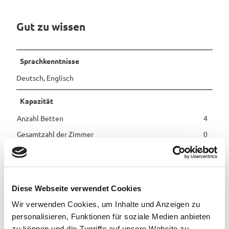
Gut zu wissen
Sprachkenntnisse
Deutsch, Englisch
Kapazität
Anzahl Betten
4
Gesamtzahl der Zimmer
0
Anzahl der Ferienwohnungen
1
Wellness/Gesundheit
Diese Webseite verwendet Cookies
Infrarotkabine
Wir verwenden Cookies, um Inhalte und Anzeigen zu
personalisieren, Funktionen für soziale Medien anbieten
Erreichbarkeit / Lage
zu können und die Zugriffe auf unsere Website zu