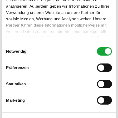
analysieren. Außerdem geben wir Informationen zu Ihrer
Zentrale Lage
Verwendung unserer Website an unsere Partner für
soziale Medien, Werbung und Analysen weiter. Unsere
Ruhige Lage
Partner führen diese Informationen möglicherweise mit
weiteren Daten zusammen, die Sie ihnen bereitgestellt
Sprachkenntnisse
haben oder die sie im Rahmen Ihrer Nutzung der Dienste
Deutsch, Englisch
gesammelt haben.
E
Notwendig
i
Familien/Kinder
n
w
Präferenzen
Kinderhochstuhl
i
l
Kinderbett
l
Statistiken
i
Kinderspielplatz
g
Marketing
u
Zahlungsmöglichkeiten
n
g
Überweisung