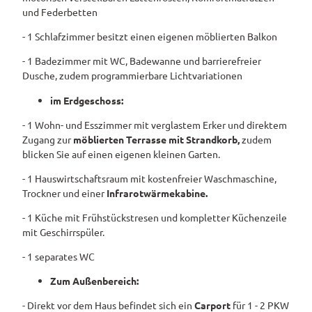
3
5
und Federbetten
6
3
_
Pauschalangebote
0
2
1
- 1 Schlafzimmer besitzt einen eigenen möblierten Balkon
_
1
(
7
- 1 Badezimmer mit WC, Badewanne und barrierefreier
(
2
2
Dusche, zudem programmierbare Lichtvariationen
3
)
0
)
im Erdgeschoss:
- 1 Wohn- und Esszimmer mit verglastem Erker und direktem
Zugang zur
möblierten Terrasse mit Strandkorb,
zudem
blicken Sie auf einen
eigenen kleinen Garten.
- 1 Hauswirtschaftsraum mit kostenfreier Waschmaschine,
Trockner und einer
Infrarotwärmekabine.
- 1 Küche mit Frühstückstresen und kompletter Küchenzeile
mit Geschirrspüler.
- 1 separates WC
Zum Außenbereich:
- Direkt vor dem Haus befindet sich ein
Carport
für 1 - 2 PKW