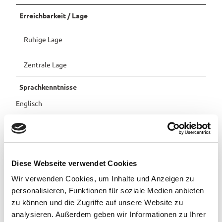
Pauschalangebote
Erreichbarkeit / Lage
Ruhige Lage
Zentrale Lage
Sprachkenntnisse
Englisch
Weitere Infos
Bettwäsche und Handtücher werden kostenfrei gestellt.
Die Endreinigung ist im Übernachtungspreis inkludiert.
An- und Abreise können individuell nach Absprache mit dem
Diese Webseite verwendet Cookies
Vermieter stattfinden.
Wir verwenden Cookies, um Inhalte und Anzeigen zu
personalisieren, Funktionen für soziale Medien anbieten
Ansprechpartner:in
zu können und die Zugriffe auf unsere Website zu
Monika Sommer
analysieren. Außerdem geben wir Informationen zu Ihrer