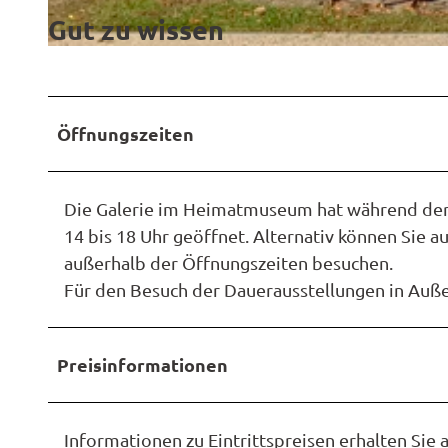
Gut zu wissen
i
m
a
Öffnungszeiten
g
e
0
Die Galerie im Heimatmuseum hat während der 
0
14 bis 18 Uhr geöffnet. Alternativ können Sie a
0
außerhalb der Öffnungszeiten besuchen.
1
Für den Besuch der Dauerausstellungen in Auße
5
.
j
Preisinformationen
p
e
g
Informationen zu Eintrittspreisen erhalten S