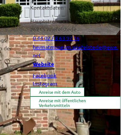
Kontaktdaten
Hauptstraße 11
26215
Wiefelstede
0 44 02 / 8 63 97 16
ags
heimatmuseum.wiefelstede@ewe.
b der
net
Website
en des
Facebook
t,
Instagram
nd
Anreise mit dem Auto
Anreise mit öffentlichen
Verkehrsmitteln