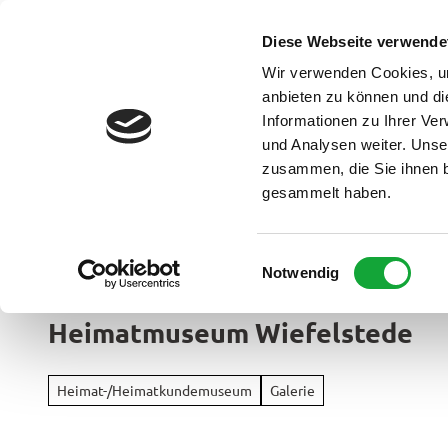
Z
u
Diese Webseite verwende
DE
Menü
Buchen
m
Webcam
Suche
Wir verwenden Cookies, um
I
anbieten zu können und di
n
Informationen zu Ihrer Ve
und Analysen weiter. Unse
h
zusammen, die Sie ihnen b
a
gesammelt haben.
l
t
Ammerland Touristik
E
Notwendig
Region &
i
Urlaubso
n
Heimatmuseum Wiefelstede
w
Urlau
i
Rad
im
l
&
Heimat-/Heimatkundemuseum
Galerie
Überbl
l
Aktiv
i
Apen