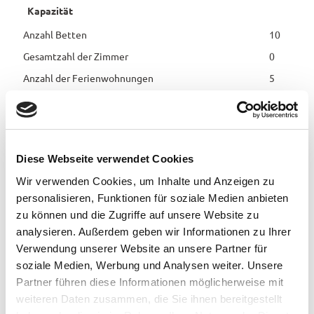
Kapazität
Anzahl Betten
10
Gesamtzahl der Zimmer
0
Anzahl der Ferienwohnungen
5
Erreichbarkeit / Lage
Ruhige Lage
Diese Webseite verwendet Cookies
Wir verwenden Cookies, um Inhalte und Anzeigen zu
Zentrale Lage
personalisieren, Funktionen für soziale Medien anbieten
zu können und die Zugriffe auf unsere Website zu
Sprachkenntnisse
analysieren. Außerdem geben wir Informationen zu Ihrer
Englisch, Französisch, Deutsch
Verwendung unserer Website an unsere Partner für
soziale Medien, Werbung und Analysen weiter. Unsere
Zahlungsmöglichkeiten
Partner führen diese Informationen möglicherweise mit
Überweisung
weiteren Daten zusammen, die Sie ihnen bereitgestellt