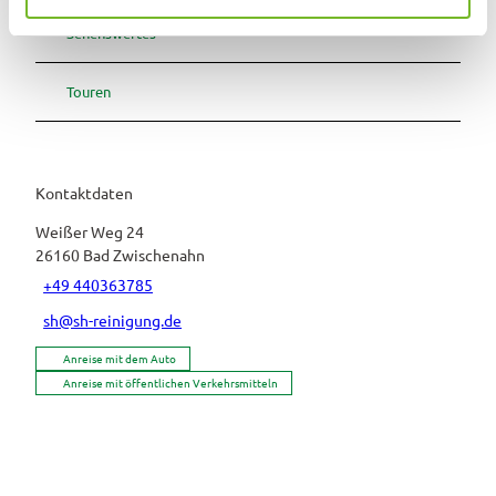
h
Sehenswertes
l
Touren
Kontaktdaten
Weißer Weg 24
26160
Bad Zwischenahn
+49 440363785
sh@sh-reinigung.de
Anreise mit dem Auto
Anreise mit öffentlichen Verkehrsmitteln