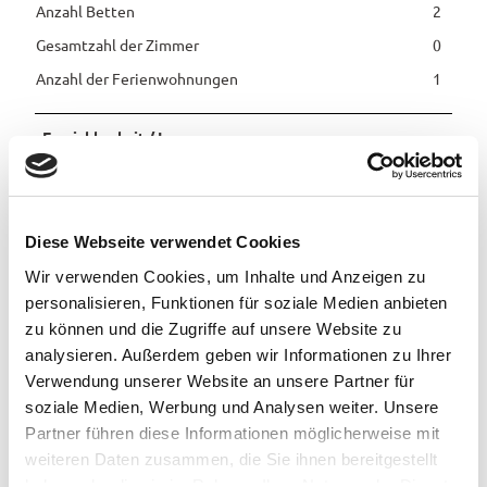
Anzahl Betten
2
Gesamtzahl der Zimmer
0
Anzahl der Ferienwohnungen
1
Erreichbarkeit / Lage
Zentrale Lage
Sprachkenntnisse
Diese Webseite verwendet Cookies
Französisch, Englisch, Deutsch
Wir verwenden Cookies, um Inhalte und Anzeigen zu
personalisieren, Funktionen für soziale Medien anbieten
Familien/Kinder
zu können und die Zugriffe auf unsere Website zu
analysieren. Außerdem geben wir Informationen zu Ihrer
Kinderspielplatz
Verwendung unserer Website an unsere Partner für
soziale Medien, Werbung und Analysen weiter. Unsere
Zahlungsmöglichkeiten
Partner führen diese Informationen möglicherweise mit
Überweisung
weiteren Daten zusammen, die Sie ihnen bereitgestellt
haben oder die sie im Rahmen Ihrer Nutzung der Dienste