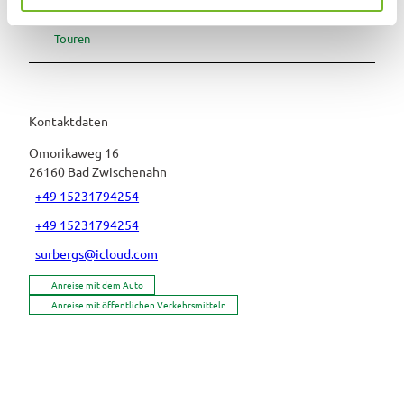
h
l
Touren
Kontaktdaten
Omorikaweg 16
26160
Bad Zwischenahn
+49 15231794254
+49 15231794254
surbergs@icloud.com
Anreise mit dem Auto
Anreise mit öffentlichen Verkehrsmitteln