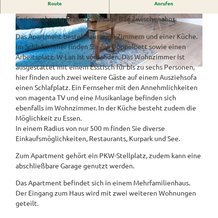
Westerstede
Route
Anrufen
ngebote
Überblick
und Navigation
Alle
Das Apartment Willem ist eine hochwertig ausgestattete
Veranstaltungen
Themen
Ferienwohnung in zentraler Lage Bad Zwischenahns.
Wiefelstede
5
5
Parklandschaft
Rennradtouren
& Führungen
W
W
Alle Themen
Das Apartment besteht aus zwei Zimmern und einer Küche.
Sehenswürdigkeiten
Übersicht
Rhododendronblüte
2
2
Wanderwege
Im Schlafzimmer finden Sie ein Doppelbett sowie einen
Park der Gärten
Service
A
A
Freizeit
Arbeitsplatz. W-Lan ist vorhanden. Das Wohnzimmer ist
Rhododendron
Veranstaltungskalender
Landschaftsfenster
Service
2
2
Alle
Alle
ausgestattet mit einem Esstisch für bis zu sechs Personen,
park Hobbie
5
Alle
Hörstationen
5
5
Theme
Buchen
Themen
hier finden auch zwei weitere Gäste auf einem Ausziehsofa
Führungen
Rhododendron
Tage
W
Theme
6
7
n
einen Schlafplatz. Ein Fernseher mit den Annehmlichkeiten
park Gristede
des
Alle
Gesundheit
2
n
Prospektbestellung
8
0
STADTRADELN
von magenta TV und eine Musikanlage befinden sich
Wasser
offenen
Themen
A
Radwa
ebenfalls im Wohnzimmer. In der Küche besteht zudem die
aktivitä
Regionale
Gartens
2
Kartenbestellung
nderkar
Möglichkeit zu Essen.
ten
Unterkunftsübersicht
Spezialitäten
5
ten
In einem Radius von nur 500 m finden Sie diverse
Familie
Barrierefrei
4
Fahrrad
Einkaufsmöglichkeiten, Restaurants, Kurpark und See.
Hotels
Gastronomie
n- und
2
verleih
Kindera
Reiserücktrittsversicherung
Zum Apartment gehört ein PKW-Stellplatz, zudem kann eine
Ferienwohnungen
E-Bike-
ktivität
abschließbare Garage genutzt werden.
Ladesta
Anreise
en
Ferienhäuser
tionen
Das Apartment befindet sich in einem Mehrfamilienhaus.
Kontakt
ADFC
Der Eingang zum Haus wird mit zwei weiteren Wohnungen
Camping
Routen
geteilt.
und
paten
Reisemobil