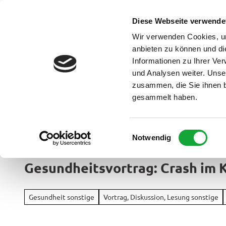
Z
u
Diese Webseite verwende
DE
Menü
Buchen
m
Webcam
Suche
Wir verwenden Cookies, um
I
anbieten zu können und di
n
Informationen zu Ihrer Ve
und Analysen weiter. Unse
h
zusammen, die Sie ihnen b
a
gesammelt haben.
l
t
Ammerland Touristik
E
Notwendig
Region &
i
Urlaubso
n
Gesundheitsvortrag: Crash im 
w
Urlau
i
Rad
im
l
&
Gesundheit sonstige
Vortrag, Diskussion, Lesung sonstige
Überbl
l
Aktiv
i
Apen