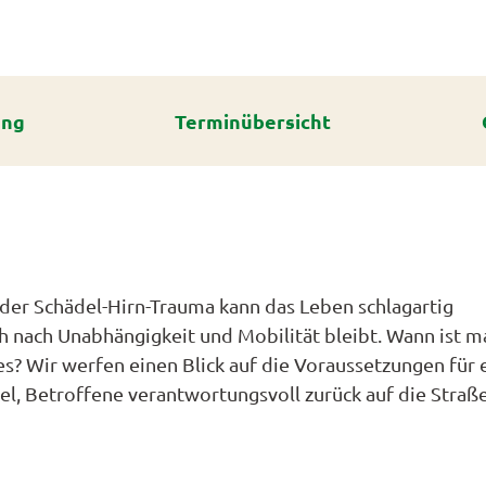
ick
laub
henahn
aub
nrouten
n
ung
Terminübersicht
cht
lan
npunktsystem
n
de
n
alan
hilderung
rstede
ick
e
vigation
altungen
en
ngen
lstede
ndschaft
adtouren
 oder Schädel-Hirn-Trauma kann das Leben schlagartig
swürdigkeiten
hemen
cht
h nach Unabhängigkeit und Mobilität bleibt. Wann ist m
dendronblüte
rwege
er Gärten
s? Wir werfen einen Blick auf die Voraussetzungen für 
it
staltungskalender
dendron
haftsfenster
l, Betroffene verantwortungsvoll zurück auf die Straß
e
obbie
ationen
en
n
ngen
dendron
a
dheit
ristede
ektbestellung
TRADELN