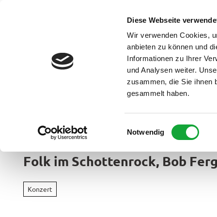
Z
u
Diese Webseite verwende
DE
Menü
Buchen
m
Webcam
Suche
Wir verwenden Cookies, um
I
anbieten zu können und di
n
Informationen zu Ihrer Ve
und Analysen weiter. Unse
h
zusammen, die Sie ihnen b
a
gesammelt haben.
l
t
Ammerland Touristik
E
Notwendig
Region &
i
Urlaubso
n
Folk im Schottenrock, Bob Ferg
w
Urlau
i
Rad
im
l
&
Konzert
Überbl
l
Aktiv
i
Apen