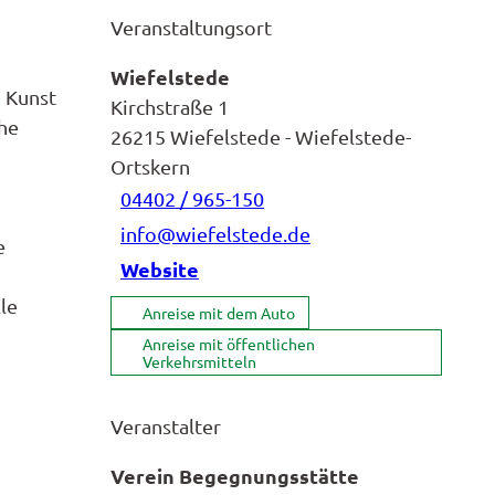
Veranstaltungsort
Wiefelstede
h Kunst
Kirchstraße 1
che
26215
Wiefelstede
- Wiefelstede-
Ortskern
04402 / 965-150
info@wiefelstede.de
e
Website
le
Anreise mit dem Auto
Anreise mit öffentlichen
Verkehrsmitteln
Veranstalter
Verein Begegnungsstätte