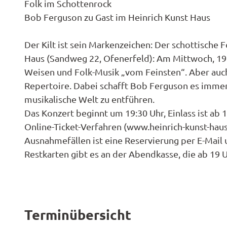
ktivitä
Them
Folk im Schottenrock
offen
Radwa
en
Bob Ferguson zu Gast im Heinrich Kunst Haus
Regio
Karte
Garte
Unterk
derkar
Famili
Spezia
en
Barrie
n- und
Der Kilt ist sein Markenzeichen: Der schottische
Hotel
Gastr
Fahrra
Kinder
Haus (Sandweg 22, Ofenerfeld): Am Mittwoch, 19. A
Reiser
verleih
ktivitä
Weisen und Folk-Musik „vom Feinsten“. Aber auch
Ferie
en
Repertoire. Dabei schafft Bob Ferguson es immer
E-Bike-
Anrei
musikalische Welt zu entführen.
Ladest
Ferie
Das Konzert beginnt um 19:30 Uhr, Einlass ist ab 1
tionen
Konta
Campi
Online-Ticket-Verfahren (www.heinrich-kunst-haus
ADFC
und
Ausnahmefällen ist eine Reservierung per E-Mail 
Route
Reise
Restkarten gibt es an der Abendkasse, die ab 19 U
paten
Pausc
Terminübersicht