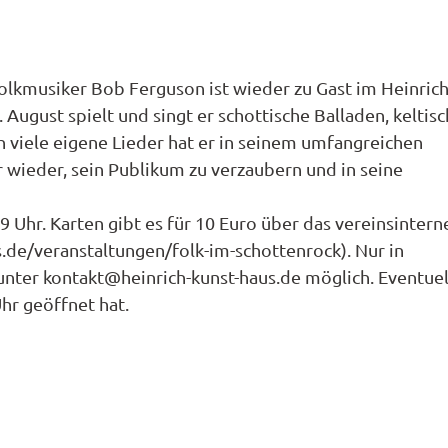
t
en
en
n
nale
nbestellung
ns
unftsübersicht
t
e
litäten
refrei
 Folkmusiker Bob Ferguson ist wieder zu Gast im Heinric
s
onomie
d
a
ugust spielt und singt er schottische Balladen, keltis
ücktrittsversicherung
t
 viele eigene Lieder hat er in seinem umfangreichen
nwohnungen
 wieder, sein Publikum zu verzaubern und in seine
se
a
nhäuser
9 Uhr. Karten gibt es für 10 Euro über das vereinsintern
kt
ng
.de/veranstaltungen/folk-im-schottenrock). Nur in
unter kontakt@heinrich-kunst-haus.de möglich. Eventuel
n
mobil
hr geöffnet hat.
halangebote