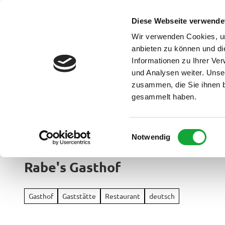
Z
u
Diese Webseite verwende
DE
Menü
Buchen
m
Webcam
Suche
Wir verwenden Cookies, um
I
anbieten zu können und di
n
Informationen zu Ihrer Ve
und Analysen weiter. Unse
h
zusammen, die Sie ihnen b
a
gesammelt haben.
l
t
Ammerland Touristik
E
Notwendig
Region &
i
Urlaubso
n
Rabe's Gasthof
w
Urlau
i
Rad
im
l
&
Gasthof
Gaststätte
Restaurant
deutsch
Überbl
l
Aktiv
i
Apen