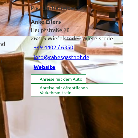
Pächter/Betreiber
Anke Eilers
Hauptstraße 28
26215
Wiefelstede
- Wiefelstede
ind
+49 4402 / 6350
info@rabesgasthof.de
n
Website
Anreise mit dem Auto
Anreise mit öffentlichen
Verkehrsmitteln