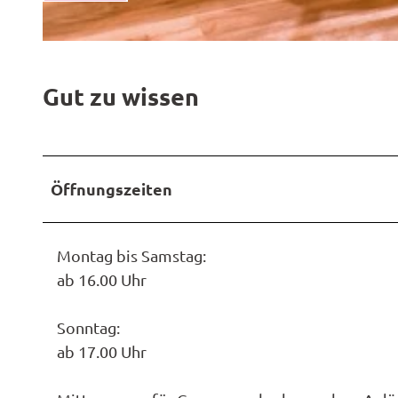
f
f
f
e
s
n
Gut zu wissen
-
r
a
u
Öffnungszeiten
m
Montag bis Samstag:
ab 16.00 Uhr
Sonntag:
ab 17.00 Uhr