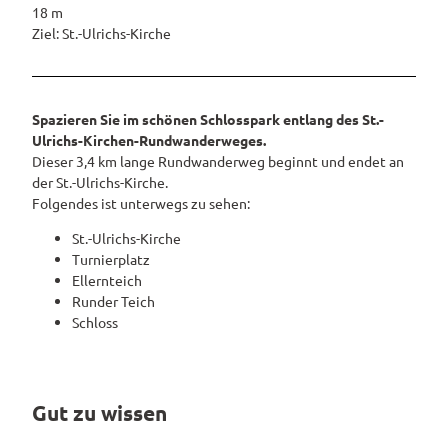
Ausschilderung
Westerstede
18 m
ngebote
und Navigation
Ziel: St.-Ulrichs-Kirche
Wiefelstede
Rennradtouren
Wanderwege
Spazieren Sie im schönen Schlosspark entlang des St.-
Service
Ulrichs-Kirchen-Rundwanderweges.
Alle
Dieser 3,4 km lange Rundwanderweg beginnt und endet an
Theme
der St.-Ulrichs-Kirche.
Parks
n
Folgendes ist unterwegs zu sehen:
&
Gärten
Radwa
St.-Ulrichs-Kirche
nderkar
Parks
Turnierplatz
ten
Erleben
und
Ellernteich
Fahrrad
&
Gärten
Runder Teich
Genießen
verleih
im
Schloss
E-Bike-
Überblick
Alle
Ladesta
Veranstaltungen
Themen
Parklandschaft
tionen
& Führungen
Alle Themen
Sehenswürdigkeiten
ADFC
Gut zu wissen
Übersicht
Rhododendronblüte
Park der Gärten
Routen
Service
Freizeit
paten
Rhododendron
Veranstaltungskalender