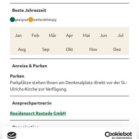
Landschaftsfenster
Alle
Alle
park Hobbie
Hörstationen
Theme
Beste Jahreszeit
Buchen
Themen
Führungen
Rhododendron
Tage
n
park Gristede
des
Alle
geeignet
wetterabhängig
Gesundheit
Prospektbestellung
STADTRADELN
Wasser
offenen
Themen
aktivitä
Regionale
Gartens
Kartenbestellung
Jan
Feb
Mär
Apr
Mai
Jun
Jul
ten
Unterkunftsübersicht
Spezialitäten
Familie
Barrierefrei
Aug
Sep
Okt
Nov
Dez
Hotels
Gastronomie
n- und
Kindera
Reiserücktrittsversicherung
Ferienwohnungen
ktivität
Anreise & Parken
Anreise
en
Ferienhäuser
Parken
Kontakt
Parkplätze stehen Ihnen am Denkmalplatz direkt vor der St.-
Camping
Ulrichs-Kirche zur Verfügung.
und
Reisemobil
Ansprechpartner:in
Pauschalangebote
Residenzort Rastede GmbH
Organisation
Residenzort Rastede