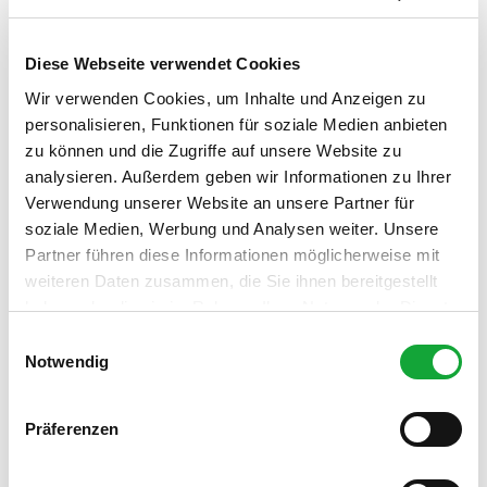
Diese Webseite verwendet Cookies
Wir verwenden Cookies, um Inhalte und Anzeigen zu
Unsere Empfehlung
personalisieren, Funktionen für soziale Medien anbieten
Auf der Karte anschauen
zu können und die Zugriffe auf unsere Website zu
analysieren. Außerdem geben wir Informationen zu Ihrer
Verwendung unserer Website an unsere Partner für
CC-
BY-
SA
St.-Ulrichs-Kirche
soziale Medien, Werbung und Analysen weiter. Unsere
Kirche
Partner führen diese Informationen möglicherweise mit
weiteren Daten zusammen, die Sie ihnen bereitgestellt
haben oder die sie im Rahmen Ihrer Nutzung der Dienste
gesammelt haben.
E
Notwendig
i
n
w
Präferenzen
In der Nähe
i
Auf der Karte anschauen
l