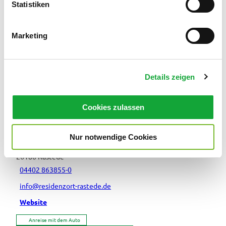
l
Statistiken
i
Veranstaltung
g
Marketing
u
Sehenswertes
n
g
Touren
Details zeigen
s
a
u
Cookies zulassen
s
Kontaktdaten
w
Residenzort Rastede GmbH
Nur notwendige Cookies
a
Schloßstraße 29
h
26180
Rastede
l
04402 863855-0
info@residenzort-rastede.de
Website
Anreise mit dem Auto