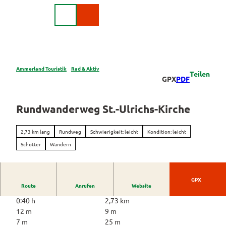
Z
DE
u
Webcam
Suche
m
I
n
h
a
Ammerland Touristik
Rad & Aktiv
Teilen
Region &
GPX
PDF
l
Urlaubsorte
t
Urlaubsorte
Rundwanderweg St.-Ulrichs-Kirche
Rad
im
&
Überblick
Aktiv
2,73 km lang
Rundweg
Schwierigkeit: leicht
Kondition: leicht
Apen
Schotter
Wandern
Überblick
Bad
Radurlaub
Zwischenahn
Radurlaub
GPX
Route
Anrufen
Website
Themenrouten
buchen
Edewecht
0:40 h
2,73 km
Ammerlan
Knotenpunktsystem
Rastede
12 m
9 m
droute
7 m
25 m
Pauschala