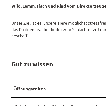
ktivitä
Them
offen
Wild, Lamm, Fisch und Rind vom Direkterzeuge
-
Radwa
en
Regio
Karte
Garte
2
Unterk
derkar
Famili
Spezia
6
en
Barrie
n- und
Unser Ziel ist es, unsere Tiere möglichst stressfre
Hotel
0
Gastr
Fahrra
Kinder
das Problem ist die Rinder zum Schlachter zu tra
0
Reiser
verleih
ktivitä
Ferie
geschafft!
.
en
E-Bike-
Anrei
j
Ladest
Ferie
p
tionen
Konta
g
Campi
ADFC
Gut zu wissen
und
Route
Reise
paten
Pausc
Öffnungszeiten