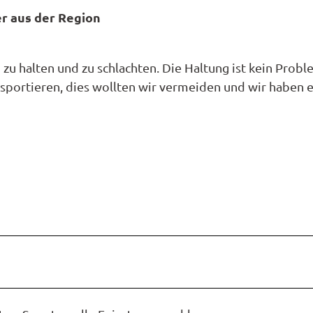
t
en
en
r aus der Region
n
nale
nbestellung
ns
unftsübersicht
t
e
litäten
refrei
i zu halten und zu schlachten. Die Haltung ist kein Probl
s
onomie
d
a
nsportieren, dies wollten wir vermeiden und wir haben 
ücktrittsversicherung
t
nwohnungen
se
a
nhäuser
kt
ng
n
mobil
halangebote