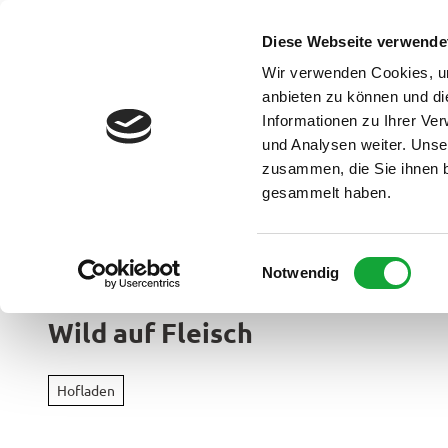
Z
u
Diese Webseite verwende
DE
Menü
Buchen
m
Webcam
Suche
Wir verwenden Cookies, um
I
anbieten zu können und di
n
Informationen zu Ihrer Ve
und Analysen weiter. Unse
h
zusammen, die Sie ihnen b
a
gesammelt haben.
l
t
Ammerland Touristik
E
Notwendig
Region &
i
Urlaubso
n
Wild auf Fleisch
w
Urlau
i
Rad
im
l
&
Hofladen
Überbl
l
Aktiv
i
Apen