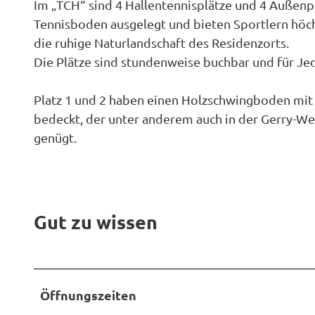
ktivitä
Them
Im „TCH“ sind 4 Hallentennisplätze und 4 Außenpl
offen
2
Radwa
en
Tennisboden ausgelegt und bieten Sportlern höch
Regio
Karte
Garte
5
Unterk
derkar
Famili
die ruhige Naturlandschaft des Residenzorts.
Spezia
1
en
Barrie
n- und
Die Plätze sind stundenweise buchbar und für Je
Hotel
9
Gastr
Fahrra
Kinder
0
Reiser
verleih
ktivitä
Platz 1 und 2 haben einen Holzschwingboden mit D
Ferie
7
en
bedeckt, der unter anderem auch in der Gerry-We
E-Bike-
Anrei
_
genügt.
Ladest
Ferie
1
tionen
Konta
9
Campi
ADFC
2
und
Route
0
Reise
paten
Gut zu wissen
Pausc
Öffnungszeiten