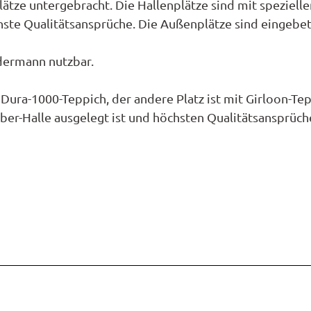
t
en
ätze untergebracht. Die Hallenplätze sind mit speziell
en
n
ste Qualitätsansprüche. Die Außenplätze sind eingebet
nale
nbestellung
ns
unftsübersicht
t
e
litäten
refrei
dermann nutzbar.
s
onomie
d
a
ücktrittsversicherung
t
ura-1000-Teppich, der andere Platz ist mit Girloon-Te
nwohnungen
ber-Halle ausgelegt ist und höchsten Qualitätsansprüc
se
a
nhäuser
kt
ng
n
mobil
halangebote