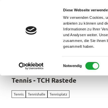
Z
u
Diese Webseite verwende
DE
Menü
Buchen
m
Webcam
Suche
Wir verwenden Cookies, um
I
anbieten zu können und di
n
Informationen zu Ihrer Ve
und Analysen weiter. Unse
h
zusammen, die Sie ihnen b
a
gesammelt haben.
l
t
Ammerland Touristik
E
Notwendig
Region &
i
Urlaubso
n
Tennis - TCH Rastede
w
Urlau
i
Rad
im
l
&
Tennis
Tennishalle
Tennisplatz
Überbl
l
Aktiv
i
Apen