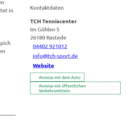
em
Kontaktdaten
tet in
TCH Tenniscenter
Im Göhlen 5
26180
Rastede
ppich
04402 921012
hen
info@tch-sport.de
Website
Anreise mit dem Auto
Anreise mit öffentlichen
Verkehrsmitteln