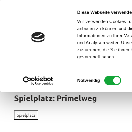
Z
u
Diese Webseite verwende
DE
Menü
Buchen
m
Webcam
Suche
Wir verwenden Cookies, um
I
anbieten zu können und di
n
Informationen zu Ihrer Ve
und Analysen weiter. Unse
h
zusammen, die Sie ihnen b
a
gesammelt haben.
l
t
Ammerland Touristik
E
Notwendig
Region &
i
Urlaubso
n
Spielplatz: Primelweg
w
Urlau
i
Rad
im
l
&
Spielplatz
Überbl
l
Aktiv
i
Apen