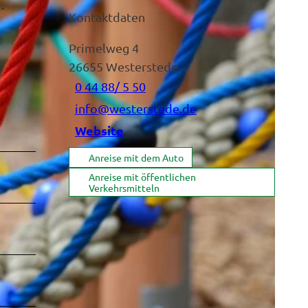
.
Kontaktdaten
Primelweg 4
26655
Westerstede
0 44 88/ 5 50
info@westerstede.de
Website
Anreise mit dem Auto
Anreise mit öffentlichen
Verkehrsmitteln