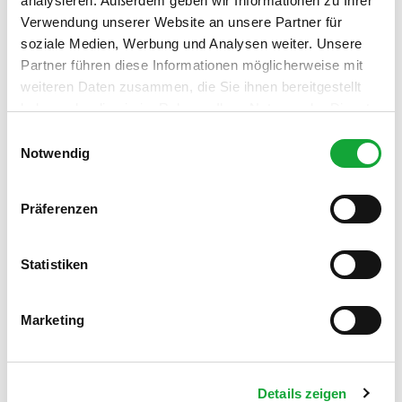
analysieren. Außerdem geben wir Informationen zu Ihrer
Stadt Westerstede
Verwendung unserer Website an unsere Partner für
soziale Medien, Werbung und Analysen weiter. Unsere
Organisation
Partner führen diese Informationen möglicherweise mit
Stadt Westerstede
weiteren Daten zusammen, die Sie ihnen bereitgestellt
haben oder die sie im Rahmen Ihrer Nutzung der Dienste
gesammelt haben.
E
Notwendig
i
n
In der Nähe
Auf der Karte anschauen
w
Präferenzen
i
l
Sehenswertes
l
Statistiken
i
g
Marketing
u
Kontaktdaten
n
Birkhahnstraße 2
g
26655
Westerstede
- Tarbarg
Details zeigen
s