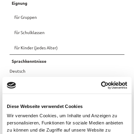
Eignung
Pauschalangebote
für Gruppen
für Schulklassen
für Kinder (jedes Alter)
Sprachkenntnisse
Deutsch
Sonstige Ausstattung/Einrichtung
Kinderspielplatz (im Freien)
Diese Webseite verwendet Cookies
Anreise & Parken
Wir verwenden Cookies, um Inhalte und Anzeigen zu
mit Auto und Fahrrad
personalisieren, Funktionen für soziale Medien anbieten
zu können und die Zugriffe auf unsere Website zu