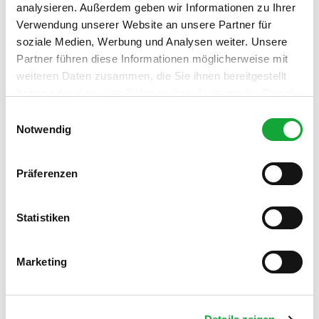
Ansprechpartner:in
analysieren. Außerdem geben wir Informationen zu Ihrer
Verwendung unserer Website an unsere Partner für
Stadt Westerstede
soziale Medien, Werbung und Analysen weiter. Unsere
Organisation
Partner führen diese Informationen möglicherweise mit
weiteren Daten zusammen, die Sie ihnen bereitgestellt
Stadt Westerstede
haben oder die sie im Rahmen Ihrer Nutzung der Dienste
gesammelt haben.
E
Notwendig
i
n
In der Nähe
w
Auf der Karte anschauen
Präferenzen
i
l
l
Statistiken
Sehenswertes
i
g
Marketing
u
Kontaktdaten
n
g
Kleinburgforder Straße 16