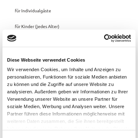
2
g
g
4
Pauschalangebote
für Individualgäste
.
j
für Kinder (jedes Alter)
p
g
Zahlungsmöglichkeiten
kostenfrei
Diese Webseite verwendet Cookies
Organisation
Wir verwenden Cookies, um Inhalte und Anzeigen zu
Stadt Westerstede
personalisieren, Funktionen für soziale Medien anbieten
zu können und die Zugriffe auf unsere Website zu
analysieren. Außerdem geben wir Informationen zu Ihrer
Verwendung unserer Website an unsere Partner für
soziale Medien, Werbung und Analysen weiter. Unsere
In der Nähe
Auf der Karte anschauen
Partner führen diese Informationen möglicherweise mit
weiteren Daten zusammen, die Sie ihnen bereitgestellt
haben oder die sie im Rahmen Ihrer Nutzung der Dienste
Sehenswertes
gesammelt haben.