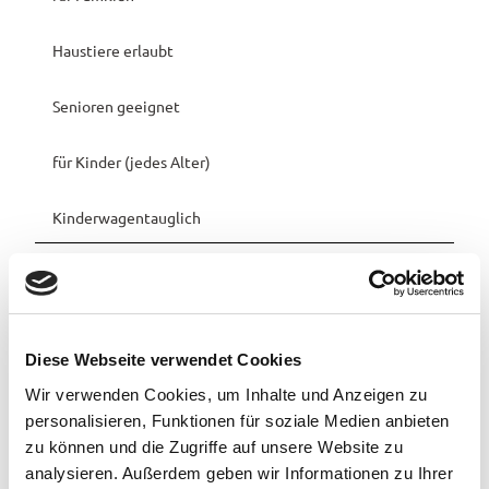
Haustiere erlaubt
Senioren geeignet
für Kinder (jedes Alter)
Kinderwagentauglich
Sprachkenntnisse
Deutsch
Barrierefreiheit
Diese Webseite verwendet Cookies
Reisen für Alle
Wir verwenden Cookies, um Inhalte und Anzeigen zu
Die Skulptur ist frei zugänglich, sie befindet sich neben einer
personalisieren, Funktionen für soziale Medien anbieten
Schutzhütte.
zu können und die Zugriffe auf unsere Website zu
analysieren. Außerdem geben wir Informationen zu Ihrer
Hygiene- und Infektionsschutzmaßnahmen