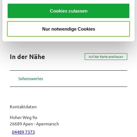
Verkehrsverein in der Gemeinde Apen e.V.
u
Cookies zulassen
s
w
Nur notwendige Cookies
a
h
l
In der Nähe
Auf der Karte anschauen
Sehenswertes
Kontaktdaten
Hoher Weg 9a
26689
Apen
- Apermarsch
04489 7373