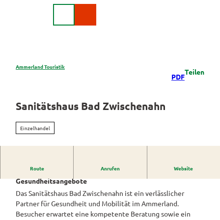
Z
DE
u
Webcam
Suche
m
I
n
h
a
Ammerland Touristik
Teilen
Region &
PDF
l
Urlaubsorte
t
Urlaubsorte
Sanitätshaus Bad Zwischenahn
Rad
im
&
Überblick
Aktiv
Einzelhandel
Apen
Überblick
Parks
Bad
Radurlaub
&
Zwischenahn
Route
Anrufen
Website
Gärten
Ansprechpartner für Mobilitäts- und
Radurlaub
Themenrouten
Gesundheitsangebote
buchen
Parks
Edewecht
Das Sanitätshaus Bad Zwischenahn ist ein verlässlicher
Ammerlan
Erleben
und
Knotenpunktsystem
Partner für Gesundheit und Mobilität im Ammerland.
droute
&
Rastede
Gärten
Genießen
Besucher erwartet eine kompetente Beratung sowie ein
Pauschala
im
Ausschilderung