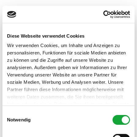
Pauschalangebote
In der Nähe
Auf der Karte anschauen
Diese Webseite verwendet Cookies
Wir verwenden Cookies, um Inhalte und Anzeigen zu
Veranstaltung
personalisieren, Funktionen für soziale Medien anbieten
zu können und die Zugriffe auf unsere Website zu
Sehenswertes
analysieren. Außerdem geben wir Informationen zu Ihrer
Verwendung unserer Website an unsere Partner für
Touren
soziale Medien, Werbung und Analysen weiter. Unsere
Partner führen diese Informationen möglicherweise mit
weiteren Daten zusammen, die Sie ihnen bereitgestellt
haben oder die sie im Rahmen Ihrer Nutzung der Dienste
Kontaktdaten
gesammelt haben.
E
Sanitätshaus Bad Zwischenahn GmbH
Notwendig
i
Anemonenweg 3
n
26160
Bad Zwischenahn
w