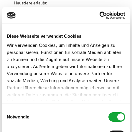
Haustiere erlaubt
Senioren geeignet
Weitere Infos
Diese Webseite verwendet Cookies
Ausreichend Parkmöglichkeit steht auf dem nahen
Wir verwenden Cookies, um Inhalte und Anzeigen zu
Schützenplatz (neben dem Restaurant "Hörner Krog") zur
personalisieren, Funktionen für soziale Medien anbieten
Verfügung.
zu können und die Zugriffe auf unsere Website zu
Für Fahrradgruppen auf Anfrage geöffnet
analysieren. Außerdem geben wir Informationen zu Ihrer
Hunde an der Leine erlaubt
Verwendung unserer Website an unsere Partner für
soziale Medien, Werbung und Analysen weiter. Unsere
Ansprechpartner:in
Partner führen diese Informationen möglicherweise mit
Familie Stolle
weiteren Daten zusammen, die Sie ihnen bereitgestellt
haben oder die sie im Rahmen Ihrer Nutzung der Dienste
Organisation
gesammelt haben.
E
Notwendig
Landkreis Ammerland - Ammerland-Touristik
i
n
Lizenz (Stammdaten)