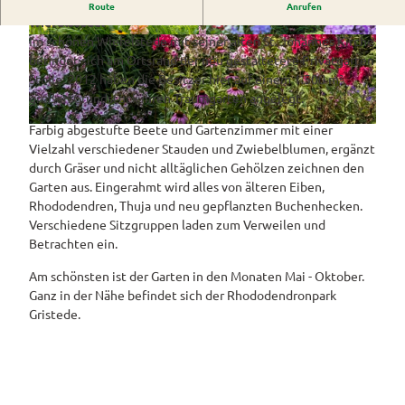
1.500 m² großer Staudengarten der Familie Stolle in
Westerstede
Route
Anrufen
ngebote
Überblick
und Navigation
Alle
Wiefelstede.
Veranstaltungen
Themen
Im schönen Wiefelstede mit seiner alten St. Johannes Kirche
Wiefelstede
Parklandschaft
© Ferdinand Graf Luckner |
CC-BY-SA
© Ferdinand Graf Luckner |
CC-BY-SA
Rennradtouren
& Führungen
befindet sich am Ortsrand der neu gestaltetete Privatgarten
Alle Themen
Sehenswürdigkeiten
Übersicht
Stolle. 2012 haben die Besitzer hier auf einem 1.500 m²
Rhododendronblüte
Wanderwege
Park der Gärten
Service
großen Grundstück ihren Traumgarten angelegt.
Freizeit
Rhododendron
Veranstaltungskalender
Landschaftsfenster
Service
Alle
Alle
park Hobbie
Farbig abgestufte Beete und Gartenzimmer mit einer
Alle
© Ferdinand Graf Luckner |
CC-BY-SA
Hörstationen
Theme
Buchen
Themen
Führungen
Rhododendron
Vielzahl verschiedener Stauden und Zwiebelblumen, ergänzt
Tage
Theme
n
park Gristede
durch Gräser und nicht alltäglichen Gehölzen zeichnen den
des
Alle
Gesundheit
n
Prospektbestellung
STADTRADELN
Wasser
Garten aus. Eingerahmt wird alles von älteren Eiben,
offenen
Themen
Radwa
aktivitä
Regionale
Rhododendren, Thuja und neu gepflanzten Buchenhecken.
Gartens
Kartenbestellung
nderkar
ten
Unterkunftsübersicht
Spezialitäten
Verschiedene Sitzgruppen laden zum Verweilen und
ten
Familie
Betrachten ein.
Barrierefrei
Fahrrad
Hotels
Gastronomie
n- und
verleih
Am schönsten ist der Garten in den Monaten Mai - Oktober.
Kindera
Reiserücktrittsversicherung
Ferienwohnungen
Ganz in der Nähe befindet sich der Rhododendronpark
E-Bike-
ktivität
Gristede.
Ladesta
Anreise
en
Ferienhäuser
tionen
Kontakt
ADFC
Camping
Routen
und
paten
Reisemobil