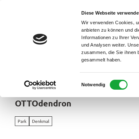
Z
u
Diese Webseite verwende
DE
Menü
Buchen
m
Webcam
Suche
Wir verwenden Cookies, um
I
anbieten zu können und di
n
Informationen zu Ihrer Ve
und Analysen weiter. Unse
h
zusammen, die Sie ihnen b
a
gesammelt haben.
l
t
Ammerland Touristik
E
Notwendig
Region &
i
Urlaubso
n
OTTOdendron
w
Urlau
i
Rad
im
l
&
Park
Denkmal
Überbl
l
Aktiv
i
Apen