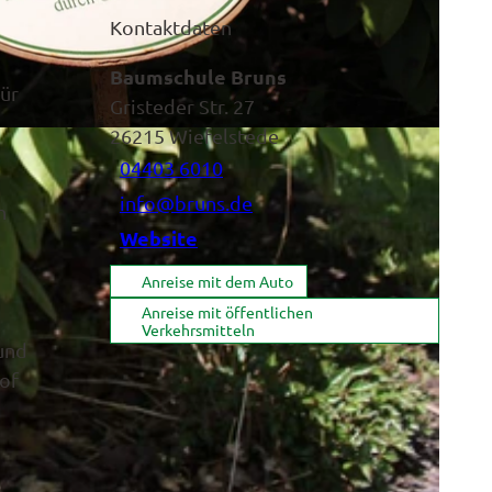
Kontaktdaten
Baumschule Bruns
ür
Gristeder Str. 27
26215
Wiefelstede
04403 6010
info@bruns.de
h
Website
Anreise mit dem Auto
Anreise mit öffentlichen
Verkehrsmitteln
und
of