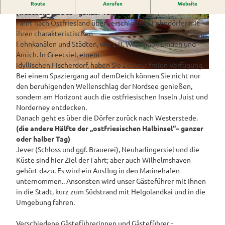
Eine Busrundfahrt durch das wunderschöne Ostfriesland!
Westerstede
Route
Anrufen
Website
ngebote
Überblick
und Navigation
Alle
(westliche Hälfte - ganzer Tag)
Veranstaltungen
Themen
Fahrt nach Ostfriesland über verschiedene Fehndörfer mit
Wiefelstede
1
Parklandschaft
© www.ostfriesland.travel
Rennradtouren
& Führungen
ihren charakteristischen
0
Alle Themen
Sehenswürdigkeiten
Übersicht
Fehnkanälen und Städten, wie z.B. Wiesmoor, Emden und
Rhododendronblüte
_
Wanderwege
Park der Gärten
Service
Aurich. In Greetsiel, einem
0
Freizeit
Rhododendron
Veranstaltungskalender
Landschaftsfenster
Service
idyllischen Fischerdorf, haben Sie Zeit zur freien Verfügung.
4
Alle
Alle
park Hobbie
D
Alle
Bei einem Spaziergang auf demDeich können Sie nicht nur
Hörstationen
5
Theme
Buchen
Themen
Führungen
Rhododendron
Tage
S
Theme
den beruhigenden Wellenschlag der Nordsee genießen,
.
n
park Gristede
des
Alle
Gesundheit
C
n
sondern am Horizont auch die ostfriesischen Inseln Juist und
Prospektbestellung
J
STADTRADELN
Wasser
offenen
Themen
_
Norderney entdecken.
Radwa
P
aktivitä
Regionale
Gartens
0
Kartenbestellung
Danach geht es über die Dörfer zurück nach Westerstede.
nderkar
G
ten
Unterkunftsübersicht
Spezialitäten
2
(die andere Hälfte der „ostfriesischen Halbinsel“– ganzer
ten
Familie
Barrierefrei
2
oder halber Tag)
Fahrrad
Hotels
Gastronomie
n- und
2
Jever (Schloss und ggf. Brauerei), Neuharlingersiel und die
verleih
Kindera
Reiserücktrittsversicherung
.
Küste sind hier Ziel der Fahrt; aber auch Wilhelmshaven
Ferienwohnungen
E-Bike-
ktivität
J
gehört dazu. Es wird ein Ausflug in den Marinehafen
Ladesta
Anreise
en
P
Ferienhäuser
unternommen.. Ansonsten wird unser Gästeführer mit Ihnen
tionen
G
in die Stadt, kurz zum Südstrand mit Helgolandkai und in die
Kontakt
ADFC
Camping
Umgebung fahren.
Routen
und
paten
Reisemobil
Verschiedene Gästeführerinnen und Gästeführer -