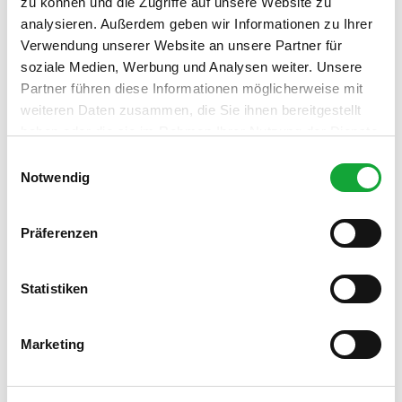
zu können und die Zugriffe auf unsere Website zu
analysieren. Außerdem geben wir Informationen zu Ihrer
Deutsch
Verwendung unserer Website an unsere Partner für
Sonstige Ausstattung/Einrichtung
soziale Medien, Werbung und Analysen weiter. Unsere
Partner führen diese Informationen möglicherweise mit
Barrierefreier Zugang
weiteren Daten zusammen, die Sie ihnen bereitgestellt
haben oder die sie im Rahmen Ihrer Nutzung der Dienste
Zahlungsmöglichkeiten
gesammelt haben.
E
Notwendig
Barzahlung vor Ort, Überweisung
i
n
Anreise & Parken
w
Präferenzen
i
https://www.westerstede-touristik.de/service/anreise/
l
l
Statistiken
Organisation
i
Stadt Westerstede
g
Marketing
u
n
g