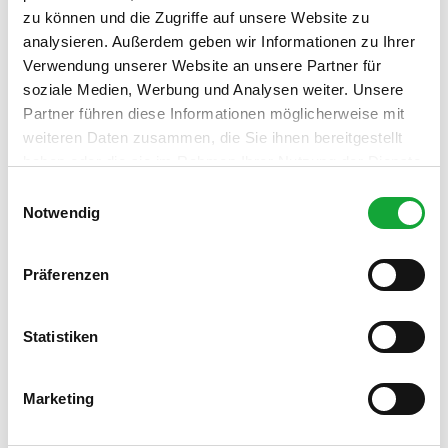
Kontaktdaten
zu können und die Zugriffe auf unsere Website zu
Pauschalangebote
analysieren. Außerdem geben wir Informationen zu Ihrer
Peterstraße
Verwendung unserer Website an unsere Partner für
26160
Bad Zwischenahn
soziale Medien, Werbung und Analysen weiter. Unsere
044039999620
Partner führen diese Informationen möglicherweise mit
kundenmanagement@rewe.de
weiteren Daten zusammen, die Sie ihnen bereitgestellt
Website
haben oder die sie im Rahmen Ihrer Nutzung der Dienste
gesammelt haben.
E
Anreise mit dem Auto
Notwendig
i
Anreise mit öffentlichen Verkehrsmitteln
n
w
Präferenzen
i
l
l
Statistiken
i
g
Marketing
u
n