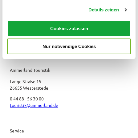
g
Details zeigen
s
a
u
Cookies zulassen
s
w
Nur notwendige Cookies
a
h
l
Ammerland Touristik
Lange Straße 15
26655 Westerstede
0 44 88 - 56 30 00
touristik@ammerland.de
Service