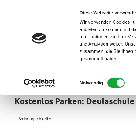
Z
u
Diese Webseite verwende
DE
Menü
Buchen
m
Webcam
Suche
Wir verwenden Cookies, um
I
anbieten zu können und di
n
Informationen zu Ihrer Ve
und Analysen weiter. Unse
h
zusammen, die Sie ihnen b
a
gesammelt haben.
l
t
Ammerland Touristik
E
Notwendig
Region &
i
Urlaubso
n
Kostenlos Parken: Deulaschule
w
Urlau
i
Rad
im
l
&
Parkmöglichkeiten
Überbl
l
Aktiv
i
Apen