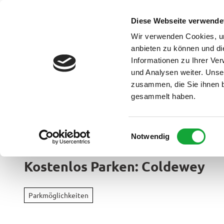
Z
u
Diese Webseite verwende
DE
Menü
Buchen
m
Webcam
Suche
Wir verwenden Cookies, um
I
anbieten zu können und di
n
Informationen zu Ihrer Ve
und Analysen weiter. Unse
h
zusammen, die Sie ihnen b
a
gesammelt haben.
l
t
Ammerland Touristik
E
Notwendig
Region &
i
Urlaubso
n
Kostenlos Parken: Coldewey
w
Urlau
i
Rad
im
l
&
Parkmöglichkeiten
Überbl
l
Aktiv
i
Apen