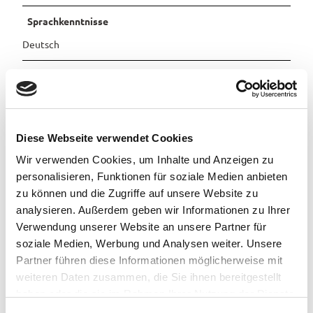
Sprachkenntnisse
Pauschalangebote
Deutsch
Organisation
Stadt Westerstede
Diese Webseite verwendet Cookies
Wir verwenden Cookies, um Inhalte und Anzeigen zu
personalisieren, Funktionen für soziale Medien anbieten
In der Nähe
Auf der Karte anschauen
zu können und die Zugriffe auf unsere Website zu
analysieren. Außerdem geben wir Informationen zu Ihrer
Verwendung unserer Website an unsere Partner für
Veranstaltung
soziale Medien, Werbung und Analysen weiter. Unsere
Partner führen diese Informationen möglicherweise mit
Sehenswertes
weiteren Daten zusammen, die Sie ihnen bereitgestellt
haben oder die sie im Rahmen Ihrer Nutzung der Dienste
Touren
gesammelt haben.