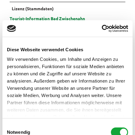
Lizenz (Stammdaten)
Pauschalangebote
Tourist-Information Bad Zwischenahn
Diese Webseite verwendet Cookies
Wir verwenden Cookies, um Inhalte und Anzeigen zu
personalisieren, Funktionen für soziale Medien anbieten
In der Nähe
Auf der Karte anschauen
zu können und die Zugriffe auf unsere Website zu
analysieren. Außerdem geben wir Informationen zu Ihrer
Verwendung unserer Website an unsere Partner für
Veranstaltung
soziale Medien, Werbung und Analysen weiter. Unsere
Partner führen diese Informationen möglicherweise mit
Sehenswertes
weiteren Daten zusammen, die Sie ihnen bereitgestellt
haben oder die sie im Rahmen Ihrer Nutzung der Dienste
Touren
gesammelt haben.
E
Notwendig
i