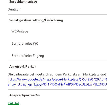
Sprachkenntnisse
Pauschalangebote
Deutsch
Sonstige Ausstattung/Einrichtung
WC-Anlage
Barrierefreies WC
Barrierefreier Zugang
Anreise & Parken
Die Ladesäule befindet sich auf dem Parkplatz am Marktplatz und 
https://www.google.de/maps/place/Marktplatz/@53.2507207,
entry=ttu&g_ep=EgoyMDI1MDQyMy4wIKXMDSoJLDEwMjExN
Ansprechpartner:in
EwE Go